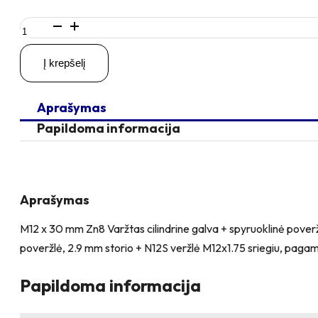
produkto
kiekis:
M12
Į krepšelį
x
30
Zn
Aprašymas
Varžtas
cilindrine
Papildoma informacija
galva
+
spyruoklinė
poveržlė
+
Aprašymas
poveržlė
+
M12 x 30 mm Zn8 Varžtas cilindrine galva + spyruoklinė pover
O37/12
poveržlė, 2.9 mm storio + N12S veržlė M12x1.75 sriegiu, pagaminta
poveržlė
+
N12S
Papildoma informacija
Veržlė