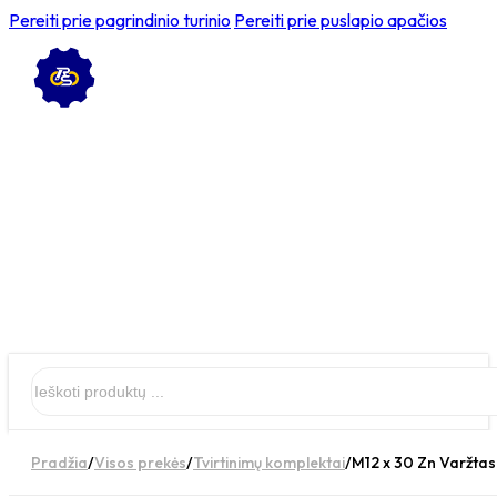
Pereiti prie pagrindinio turinio
Pereiti prie puslapio apačios
Ieškoti
Pradžia
/
Visos prekės
/
Tvirtinimų komplektai
/
M12 x 30 Zn Varžtas 