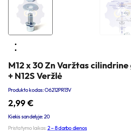
M12 x 30 Zn Varžtas cilindrine
+ N12S Veržlė
Produkto kodas:
O6212PR13V
2,99
€
Kiekis sandelyje: 20
Pristatymo laikas:
2 – 8 darbo dienos