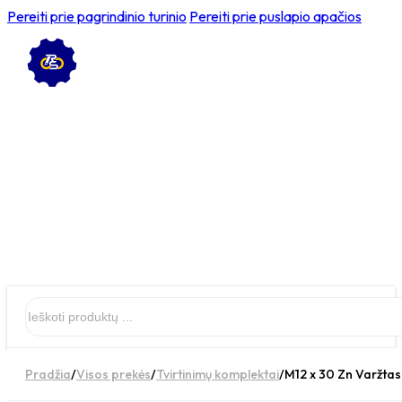
Pereiti prie pagrindinio turinio
Pereiti prie puslapio apačios
Ieškoti
Pradžia
/
Visos prekės
/
Tvirtinimų komplektai
/
M12 x 30 Zn Varžtas 