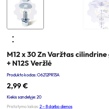
M12 x 30 Zn Varžtas cilindrine
+ N12S Veržlė
Produkto kodas:
O6212PR13A
2,99
€
Kiekis sandelyje: 20
Pristatymo laikas:
2 – 8 darbo dienos