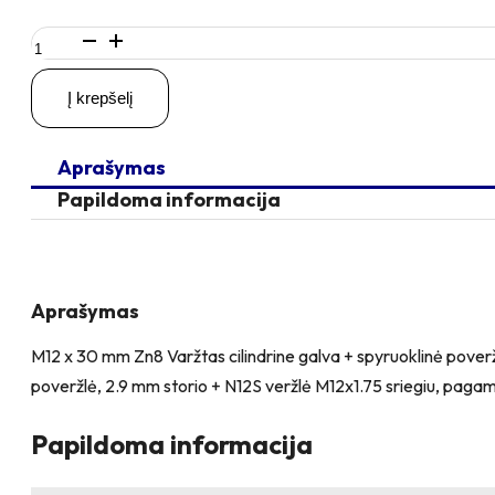
produkto
kiekis:
M12
Į krepšelį
x
30
Zn
Aprašymas
Varžtas
cilindrine
Papildoma informacija
galva
+
spyruoklinė
poveržlė
+
Aprašymas
poveržlė
+
M12 x 30 mm Zn8 Varžtas cilindrine galva + spyruoklinė pover
O37/12
poveržlė, 2.9 mm storio + N12S veržlė M12x1.75 sriegiu, pagaminta
poveržlė
+
N12S
Papildoma informacija
Veržlė