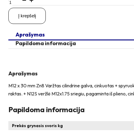
kiekis:
M12
Į krepšelį
x
30
Zn
Aprašymas
Varžtas
cilindrine
Papildoma informacija
galva
+
spyruoklinė
poveržlė
+
Aprašymas
poveržlė
+
M12 x 30 mm Zn8 Varžtas cilindrine galva, cinkuotas + spyruok
N12S
raktas. + N12S veržlė M12x1.75 sriegiu, pagaminta iš plieno, cink
Veržlė
Papildoma informacija
Prekės grynasis svoris kg