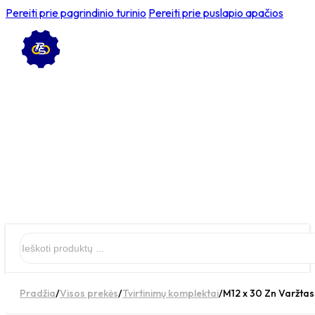
Pereiti prie pagrindinio turinio
Pereiti prie puslapio apačios
Ieškoti
Pradžia
/
Visos prekės
/
Tvirtinimų komplektai
/
M12 x 30 Zn Varžtas 