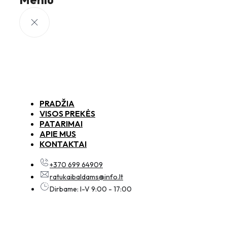
PRADŽIA
VISOS PREKĖS
PATARIMAI
APIE MUS
KONTAKTAI
+370 699 64909
ratukaibaldams@info.lt
Dirbame: I-V 9:00 - 17:00