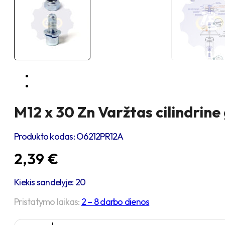
M12 x 30 Zn Varžtas cilindrine
Produkto kodas:
O6212PR12A
2,39
€
Kiekis sandelyje: 20
Pristatymo laikas:
2 – 8 darbo dienos
produkto