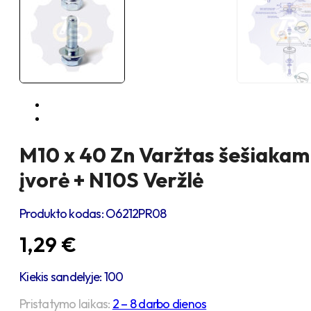
M10 x 40 Zn Varžtas šešiakam
įvorė + N10S Veržlė
Produkto kodas:
O6212PR08
1,29
€
Kiekis sandelyje: 100
Pristatymo laikas:
2 – 8 darbo dienos