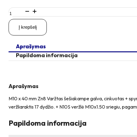
produkto
kiekis:
M10
Į krepšelį
x
40
Zn
Aprašymas
Varžtas
šešiakampe
Papildoma informacija
galva
+
spyruoklinė
poveržlė
+
Aprašymas
kiaurymės
sumažinimo
M10 x 40 mm Zn8 Varžtas šešiakampe galva, cinkuotas + spyru
įvorė
veržliaraktis 17 dydžio. + N10S veržlė M10x1.50 sriegiu, pagamint
+
N10S
Veržlė
Papildoma informacija