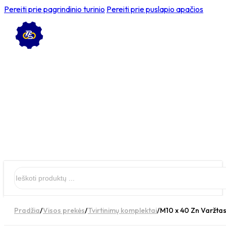
Pereiti prie pagrindinio turinio
Pereiti prie puslapio apačios
Ieškoti
Pradžia
/
Visos prekės
/
Tvirtinimų komplektai
/
M10 x 40 Zn Varžtas