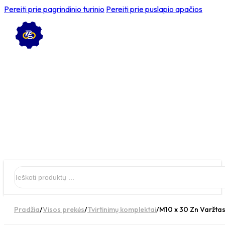
Pereiti prie pagrindinio turinio
Pereiti prie puslapio apačios
Ieškoti
Pradžia
/
Visos prekės
/
Tvirtinimų komplektai
/
M10 x 30 Zn Varžtas 