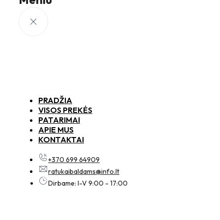
PRADŽIA
VISOS PREKĖS
PATARIMAI
APIE MUS
KONTAKTAI
+370 699 64909
ratukaibaldams@info.lt
Dirbame: I-V 9:00 - 17:00