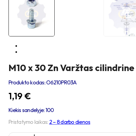
M10 x 30 Zn Varžtas cilindrine
Produkto kodas:
O6210PR03A
1,19
€
Kiekis sandelyje: 100
Pristatymo laikas:
2 – 8 darbo dienos
produkto