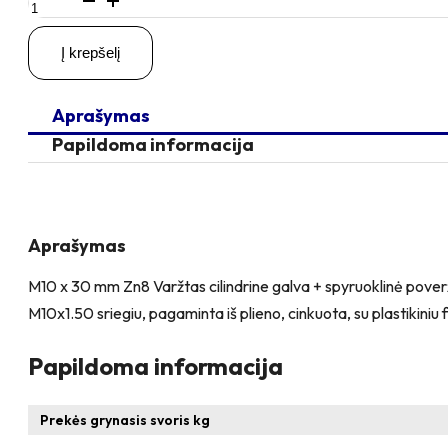
kiekis:
M10
Į krepšelį
x
30
Zn
Aprašymas
Varžtas
cilindrine
Papildoma informacija
galva
+
spyruoklinė
poveržlė
+
Aprašymas
poveržlė
+
M10 x 30 mm Zn8 Varžtas cilindrine galva + spyruoklinė poverž
N10S
M10x1.50 sriegiu, pagaminta iš plieno, cinkuota, su plastikiniu f
Veržlė
Papildoma informacija
Prekės grynasis svoris kg