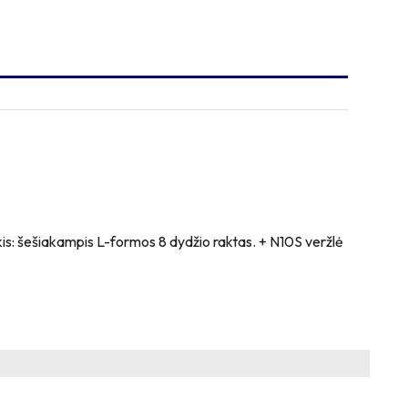
is: šešiakampis L-formos 8 dydžio raktas. + N10S veržlė