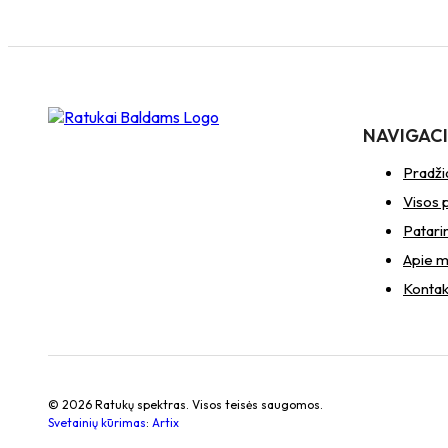
NAVIGAC
Pradži
Visos 
Patari
Apie 
Kontak
© 2026 Ratukų spektras. Visos teisės saugomos.
Svetainių kūrimas
:
Artix