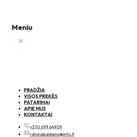
Meniu
PRADŽIA
VISOS PREKĖS
PATARIMAI
APIE MUS
KONTAKTAI
+370 699 64909
ratukaibaldams@info.lt