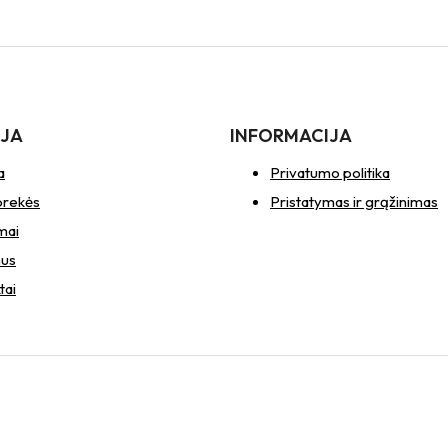
IJA
INFORMACIJA
a
Privatumo politika
prekės
Pristatymas ir grąžinimas
mai
mus
tai