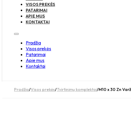
VISOS PREKĖS
PATARIMAI
APIE MUS
KONTAKTAI
Pradžia
Visos prekės
Patarimai
Apie mus
Kontaktai
Pradžia
/
Visos prekės
/
Tvirtinimų komplektai
/
M10 x 30 Zn Varžt