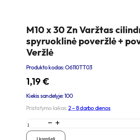
M10 x 30 Zn Varžtas cilind
spyruoklinė poveržlė + po
Veržlė
Produkto kodas:
O6110TT03
1,19
€
Kiekis sandelyje: 100
Pristatymo laikas:
2 – 8 darbo dienos
produkto
kiekis:
M10
Į krepšelį