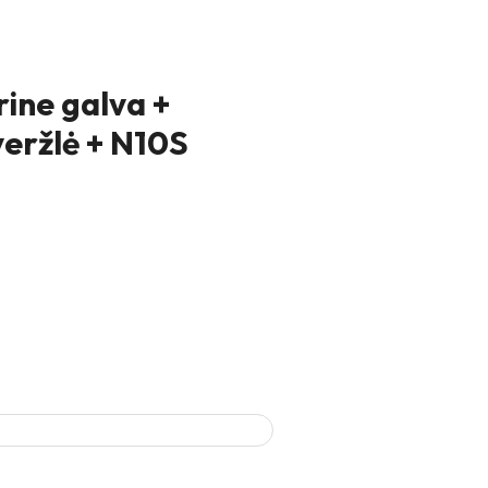
rine galva +
veržlė + N10S