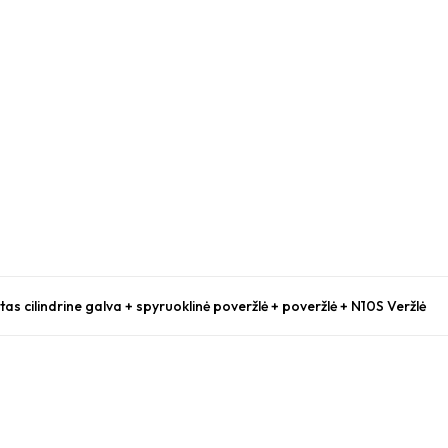
as cilindrine galva + spyruoklinė poveržlė + poveržlė + N10S Veržlė