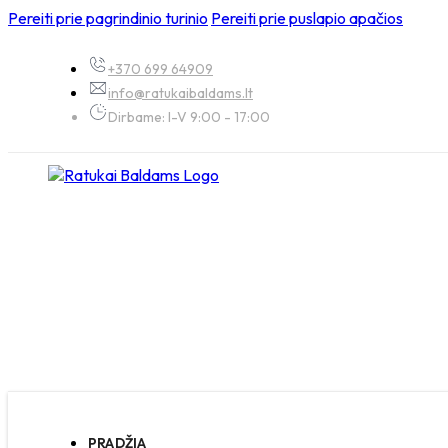
Pereiti prie pagrindinio turinio
Pereiti prie puslapio apačios
+370 699 64909
info@ratukaibaldams.lt
Dirbame: I-V 9:00 - 17:00
PRADŽIA