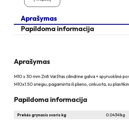
x
30
Zn
Aprašymas
Varžtas
cilindrine
Papildoma informacija
galva
+
spyruoklinė
poveržlė
+
poveržlė
Aprašymas
+
N10S
Veržlė
M10 x 30 mm Zn8 Varžtas cilindrine galva + spyruoklinė pov
M10x1.50 sriegiu, pagaminta iš plieno, cinkuota, su plastikini
Papildoma informacija
Prekės grynasis svoris kg
0.04341
kg