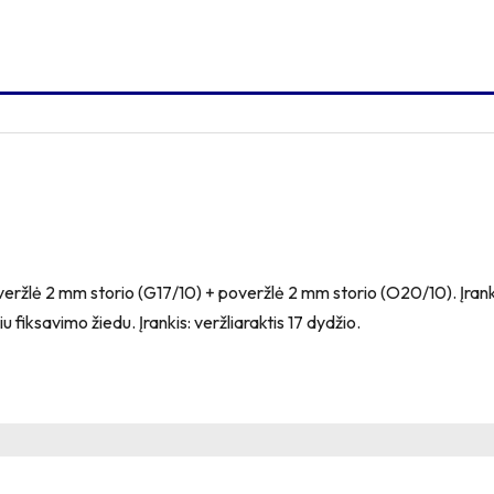
eržlė 2 mm storio (G17/10) + poveržlė 2 mm storio (O20/10). Įrank
u fiksavimo žiedu. Įrankis: veržliaraktis 17 dydžio.