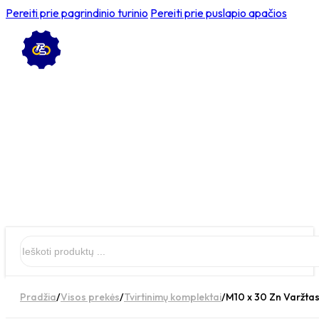
Pereiti prie pagrindinio turinio
Pereiti prie puslapio apačios
Ieškoti
Pradžia
/
Visos prekės
/
Tvirtinimų komplektai
/
M10 x 30 Zn Varžtas 