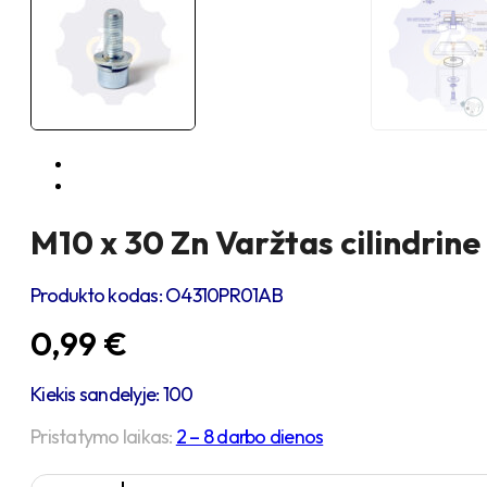
M10 x 30 Zn Varžtas cilindrine
Produkto kodas:
O4310PR01AB
0,99
€
Kiekis sandelyje: 100
Pristatymo laikas:
2 – 8 darbo dienos
produkto