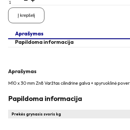
kiekis:
M10
Į krepšelį
x
30
Zn
Aprašymas
Varžtas
cilindrine
Papildoma informacija
galva
+
spyruoklinė
poveržlė
+
Aprašymas
poveržlė
M10 x 30 mm Zn8 Varžtas cilindrine galva + spyruoklinė poverž
Papildoma informacija
Prekės grynasis svoris kg