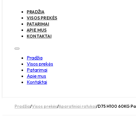
PRADŽIA
VISOS PREKĖS
PATARIMAI
APIE MUS
KONTAKTAI
Pradžia
Visos prekės
Patarimai
Apie mus
Kontaktai
Pradžia
/
Visos prekės
/
Aparatiniai ratukai
/
D75 H100 60KG Pasu