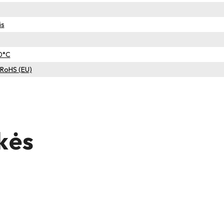
is
60°C
– RoHS (EU)
kės