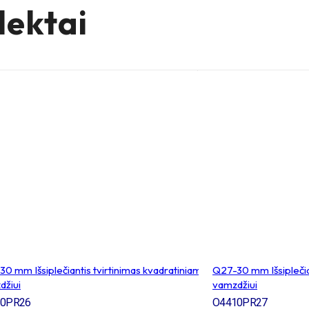
lektai
0 mm Išsiplečiantis tvirtinimas kvadratiniam
Q27-30 mm Išsiplečia
džiui
vamzdžiui
10PR26
O4410PR27