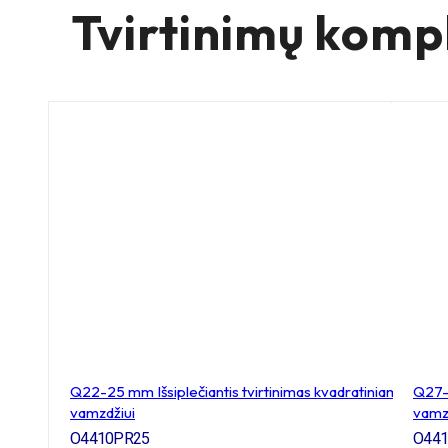
Tvirtinimų komp
Q22-25 mm Išsiplečiantis tvirtinimas kvadratiniam
Q27-3
vamzdžiui
vamz
O4410PR25
O44