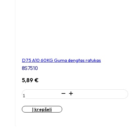
D75 A10 60KG Guma dengtas ratukas
8S7510
5,89
€
produkto
kiekis:
D75
Į krepšelį
A10
60KG
Guma
dengtas
ratukas