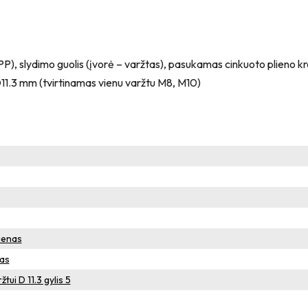
, slydimo guolis (įvorė – varžtas), pasukamas cinkuoto plieno kronš
ė D11.3 mm (tvirtinamas vienu varžtu M8, M10)
ienas
tas
tui D 11.3 gylis 5