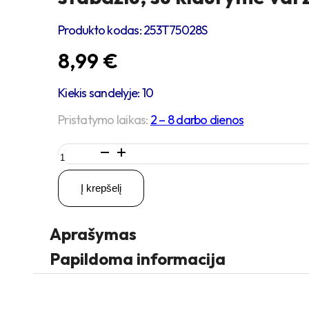
Produkto kodas:
253T75028S
8,99
€
Kiekis sandelyje: 10
Pristatymo laikas:
2 – 8 darbo dienos
produkto
kiekis:
D75
Į krepšelį
H100
60KG
Pasukamas
Aprašymas
ratukas
su
Papildoma informacija
stabdžiu,
su
kiauryme
varžtui