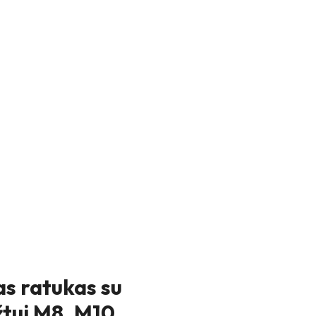
 ratukas su
žtui M8, M10