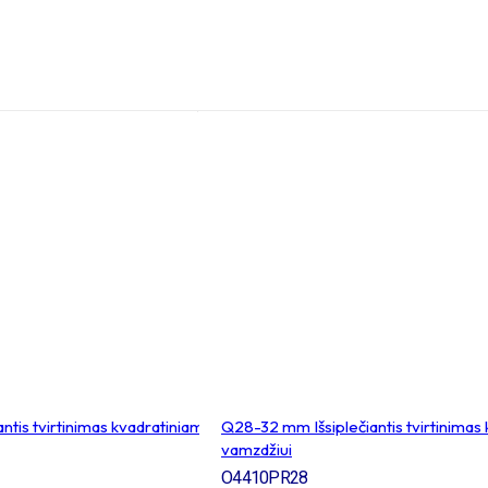
ntis tvirtinimas kvadratiniam
Q28-32 mm Išsiplečiantis tvirtinimas
vamzdžiui
O4410PR28