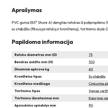
M8,
M10
Aprašymas
PVC guma (85° Shore A) dengtas ratukas iš polipropileno (PP)
su stabdžiu (fiksuoja ratuką ir kronšteiną), tvirtinimo skyl
Papildoma informacija
Ratuko diametras mm (D)
75
Bendras aukštis mm (H)
100
Dinaminė apkrova kg
60
Kronšteino tipas
Su stabdžiu
Kronšteino medžiaga
Cinkuotas pl
Tvirtinimo tipas
Vienas varž
Tvirtinimo išmatavimai mm
Kiaurymė varž
Apsisukimo spindulys mm
90