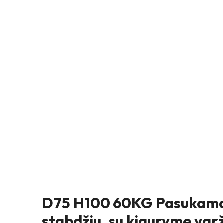
D75 H100 60KG Pasukamas
stabdžiu, su kiauryme var