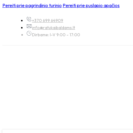
Pereiti prie pagrindinio turinio
Pereiti prie puslapio apačios
+370 699 64909
info@ratukaibaldams.lt
Dirbame: I-V 9:00 - 17:00