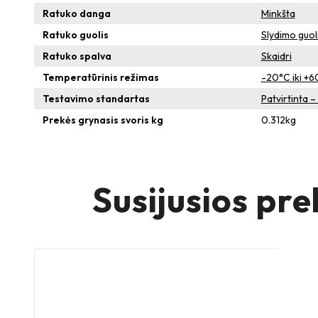
Ratuko danga
Minkšta
Ratuko guolis
Slydimo guol
Ratuko spalva
Skaidri
Temperatūrinis režimas
-20°C iki +
Testavimo standartas
Patvirtinta 
Prekės grynasis svoris kg
0.312
kg
Susijusios pre