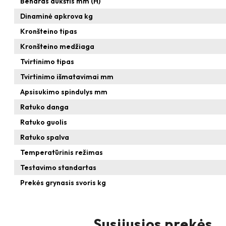
Bendras aukštis mm (H)
Dinaminė apkrova kg
Kronšteino tipas
Kronšteino medžiaga
Tvirtinimo tipas
Tvirtinimo išmatavimai mm
Apsisukimo spindulys mm
Ratuko danga
Ratuko guolis
Ratuko spalva
Temperatūrinis režimas
Testavimo standartas
Prekės grynasis svoris kg
Susijusios prekės