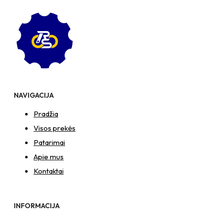
spyruoklinė
poveržlė
+
poveržlė
+
kiaurymės
sumažinimo
įvorė
+
NAVIGACIJA
N8S
Veržlė
Pradžia
Visos prekės
Patarimai
Apie mus
Kontaktai
INFORMACIJA