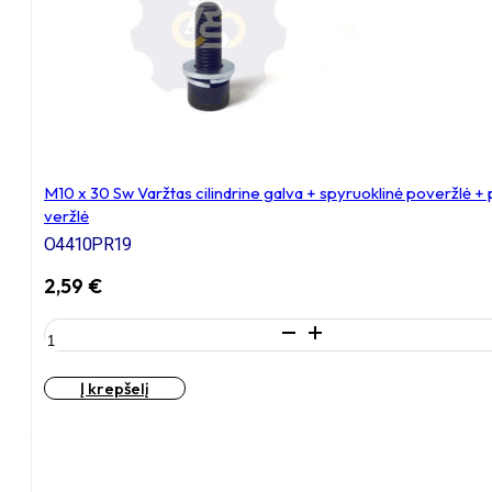
+
poveržlė
+
N10S
Veržlė
M10 x 30 Sw Varžtas cilindrine galva + spyruoklinė poveržlė +
veržlė
O4410PR19
2,59
€
produkto
kiekis:
M10
Į krepšelį
x
30
Sw
Varžtas
cilindrine