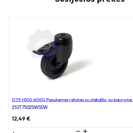
D75 H100 60KG Pasukamas ratukas su stabdžiu, su kiauryme 
253T7502SW5SW
12,49
€
produkto