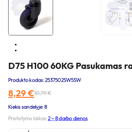
D75 H100 60KG Pasukamas rat
Produkto kodas:
2537502SW5SW
8,29
€
10,79
€
Original
Current
price
price
Kiekis sandelyje: 8
was:
is:
10,79 €.
8,29 €.
Pristatymo laikas:
2 – 8 darbo dienos
produkto