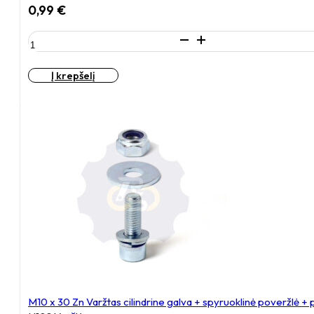
0,99
€
produkto
kiekis:
M10
Į krepšelį
x
30
Zn
Varžtas
cilindrine
galva
+
spyruoklinė
poveržlė
+
poveržlė
M10 x 30 Zn Varžtas cilindrine galva + spyruoklinė poveržlė +