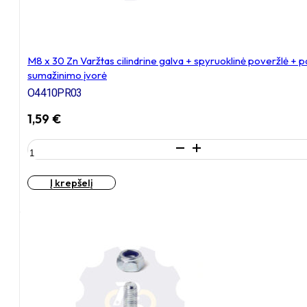
kiaurymės
sumažinimo
įvorė
M8 x 30 Zn Varžtas cilindrine galva + spyruoklinė poveržlė + 
sumažinimo įvorė
O4410PR03
1,59
€
produkto
kiekis:
M8
Į krepšelį
x
30
Zn
Varžtas
cilindrine
galva
+
spyruoklinė
poveržlė