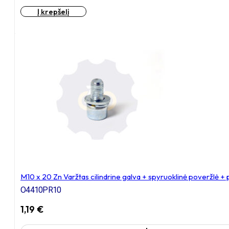
M8
Į krepšelį
x
35
Zn
Varžtas
cilindrine
galva
+
spyruoklinė
poveržlė
+
poveržlė
+
kiaurymės
sumažinimo
įvorė
M10 x 20 Zn Varžtas cilindrine galva + spyruoklinė poveržlė +
O4410PR10
1,19
€