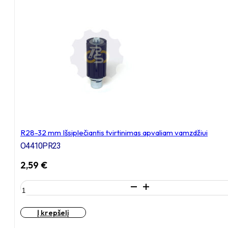
tvirtinimas
apvaliam
vamzdžiui
R28-32 mm Išsiplečiantis tvirtinimas apvaliam vamzdžiui
O4410PR23
2,59
€
produkto
kiekis:
R28-
Į krepšelį
32
mm