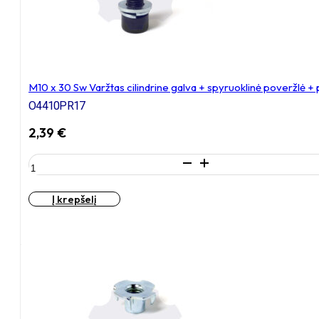
M10 x 30 Sw Varžtas cilindrine galva + spyruoklinė poveržlė +
O4410PR17
2,39
€
produkto
kiekis:
M10
Į krepšelį
x
30
Sw
Varžtas
cilindrine
galva
+
spyruoklinė
poveržlė