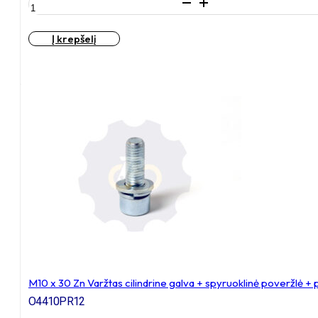
produkto
kiekis:
M10
Į krepšelį
x
20
Zn
Varžtas
cilindrine
galva
+
spyruoklinė
poveržlė
+
poveržlė
M10 x 30 Zn Varžtas cilindrine galva + spyruoklinė poveržlė +
O4410PR12