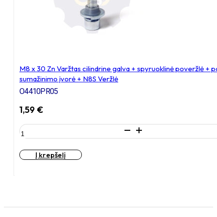
+
poveržlė
+
kiaurymės
sumažinimo
įvorė
M8 x 30 Zn Varžtas cilindrine galva + spyruoklinė poveržlė + 
sumažinimo įvorė + N8S Veržlė
O4410PR05
1,59
€
produkto
kiekis:
M8
Į krepšelį
x
30
Zn
Varžtas
cilindrine
galva
+