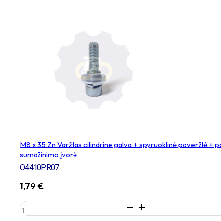
Išsiplečiantis
tvirtinimas
apvaliam
vamzdžiui
M8 x 35 Zn Varžtas cilindrine galva + spyruoklinė poveržlė + 
sumažinimo įvorė
O4410PR07
1,79
€
produkto
kiekis: