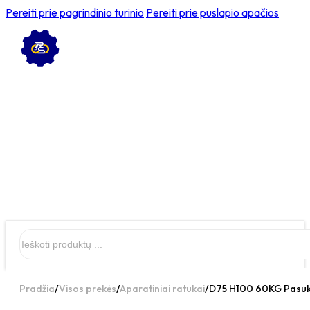
Pereiti prie pagrindinio turinio
Pereiti prie puslapio apačios
Ieškoti
Pradžia
/
Visos prekės
/
Aparatiniai ratukai
/
D75 H100 60KG Pasuka