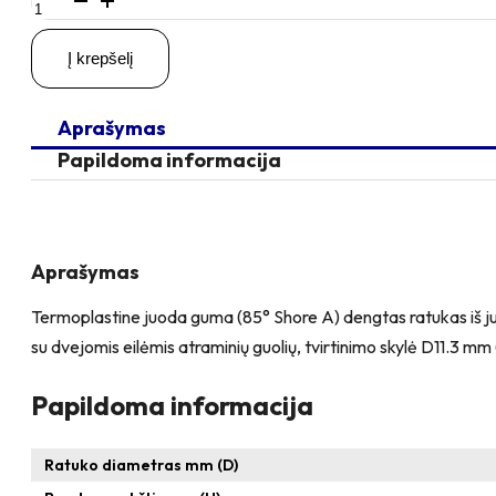
kiekis:
D75
Į krepšelį
H100
60KG
Pasukamas
Aprašymas
ratukas
su
Papildoma informacija
kiauryme
varžtui
M8,
M10
Aprašymas
Termoplastine juoda guma (85° Shore A) dengtas ratukas iš juod
su dvejomis eilėmis atraminių guolių, tvirtinimo skylė D11.3 m
Papildoma informacija
Ratuko diametras mm (D)