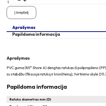
kiekis:
D50
Į krepšelį
H70
40KG
Pasukamas
Aprašymas
ratukas
su
Papildoma informacija
stabdžiu,
su
kiauryme
varžtui
M8,
Aprašymas
M10
PVC guma (85° Shore A) dengtas ratukas iš polipropileno (PP), s
su stabdžiu (fiksuoja ratuką ir kronšteiną), tvirtinimo skylė D
Papildoma informacija
Ratuko diametras mm (D)