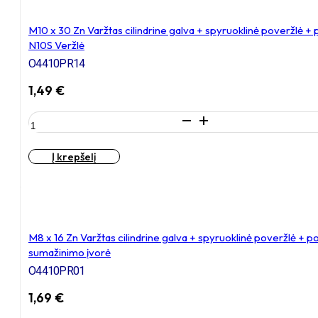
cilindrine
galva
M10 x 30 Zn Varžtas cilindrine galva + spyruoklinė poveržlė +
+
N10S Veržlė
spyruoklinė
O4410PR14
poveržlė
+
1,49
€
poveržlė
produkto
kiekis:
M10
Į krepšelį
x
30
Zn
Varžtas
cilindrine
galva
M8 x 16 Zn Varžtas cilindrine galva + spyruoklinė poveržlė + 
+
sumažinimo įvorė
spyruoklinė
O4410PR01
poveržlė
+
1,69
€
poveržlė
+