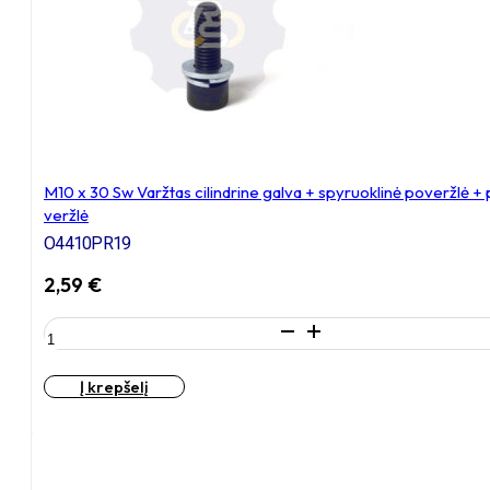
+
poveržlė
+
N10S
Veržlė
M10 x 30 Sw Varžtas cilindrine galva + spyruoklinė poveržlė +
veržlė
O4410PR19
2,59
€
produkto
kiekis:
M10
Į krepšelį
x
30
Sw
Varžtas
cilindrine