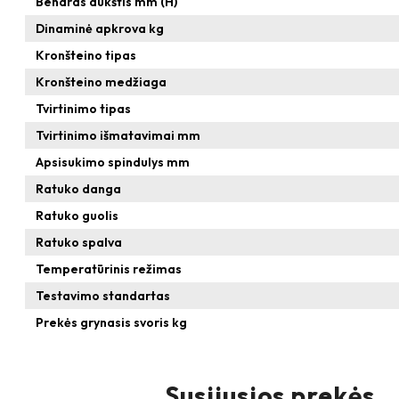
Bendras aukštis mm (H)
Dinaminė apkrova kg
Kronšteino tipas
Kronšteino medžiaga
Tvirtinimo tipas
Tvirtinimo išmatavimai mm
Apsisukimo spindulys mm
Ratuko danga
Ratuko guolis
Ratuko spalva
Temperatūrinis režimas
Testavimo standartas
Prekės grynasis svoris kg
Susijusios prekės