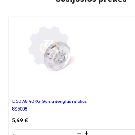
D50 A8 40KG Guma dengtas ratukas
8S5008
5,49
€
produkto