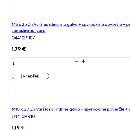
Išsiplečiantis
tvirtinimas
apvaliam
vamzdžiui
M8 x 35 Zn Varžtas cilindrine galva + spyruoklinė poveržlė + 
sumažinimo įvorė
O4410PR07
1,79
€
produkto
kiekis:
M8
Į krepšelį
x
35
Zn
Varžtas
cilindrine
galva
M10 x 20 Zn Varžtas cilindrine galva + spyruoklinė poveržlė +
+
O4410PR10
spyruoklinė
poveržlė
1,19
€
+