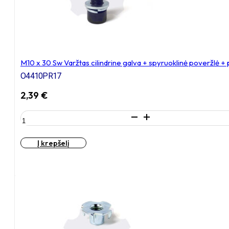
M10 x 30 Sw Varžtas cilindrine galva + spyruoklinė poveržlė +
O4410PR17
2,39
€
produkto
kiekis:
M10
Į krepšelį
x
30
Sw
Varžtas
cilindrine
galva
+
spyruoklinė
poveržlė