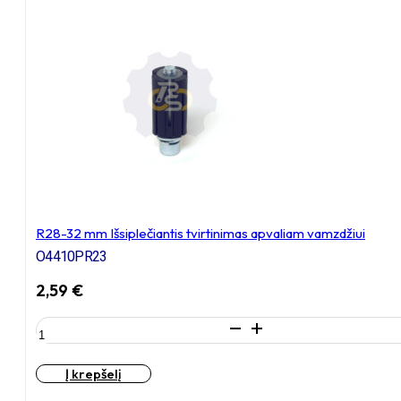
tvirtinimas
apvaliam
vamzdžiui
R28-32 mm Išsiplečiantis tvirtinimas apvaliam vamzdžiui
O4410PR23
2,59
€
produkto
kiekis:
R28-
Į krepšelį
32
mm