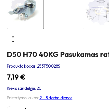
D50 H70 40KG Pasukamas ratuk
Produkto kodas:
253T50028S
7,19
€
Kiekis sandelyje: 20
Pristatymo laikas:
2 – 8 darbo dienos
produkto