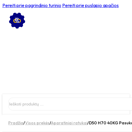
Pereiti prie pagrindinio turinio
Pereiti prie puslapio apačios
Ieškoti
Pradžia
/
Visos prekės
/
Aparatiniai ratukai
/
D50 H70 40KG Pasukam