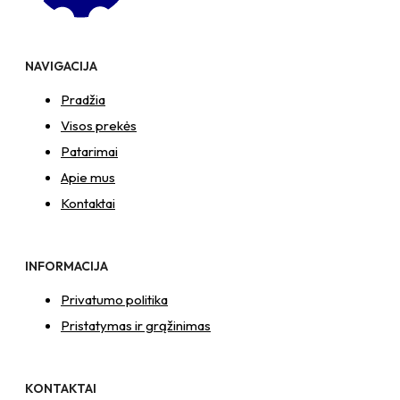
sumažinimo
įvorė
+
NAVIGACIJA
N8S
Veržlė
Pradžia
Visos prekės
Patarimai
Apie mus
Kontaktai
INFORMACIJA
Privatumo politika
Pristatymas ir grąžinimas
KONTAKTAI