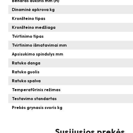
Bendras aukštis mm (H)
Dinaminė apkrova kg
Kronšteino tipas
Kronšteino medžiaga
Tvirtinimo tipas
Tvirtinimo išmatavimai mm
Apsisukimo spindulys mm
Ratuko danga
Ratuko guolis
Ratuko spalva
Temperatūrinis režimas
Testavimo standartas
Prekės grynasis svoris kg
Susijusios prekės