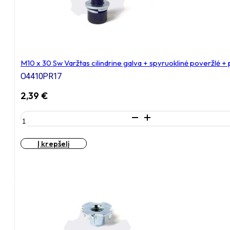
M10 x 30 Sw Varžtas cilindrine galva + spyruoklinė poveržlė +
O4410PR17
2,39
€
produkto
kiekis:
M10
Į krepšelį
x
30
Sw
Varžtas
cilindrine
galva
+
spyruoklinė
poveržlė