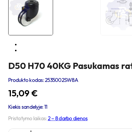
D50 H70 40KG Pasukamas ratu
Produkto kodas:
2535002SW8A
15,09
€
Kiekis sandelyje: 11
Pristatymo laikas:
2 – 8 darbo dienos
produkto