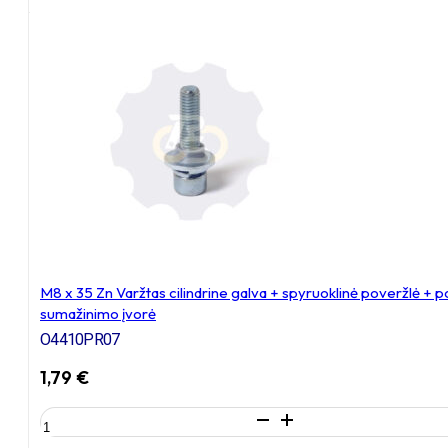
Išsiplečiantis
tvirtinimas
apvaliam
vamzdžiui
M8 x 35 Zn Varžtas cilindrine galva + spyruoklinė poveržlė + 
sumažinimo įvorė
O4410PR07
1,79
€
produkto
kiekis: