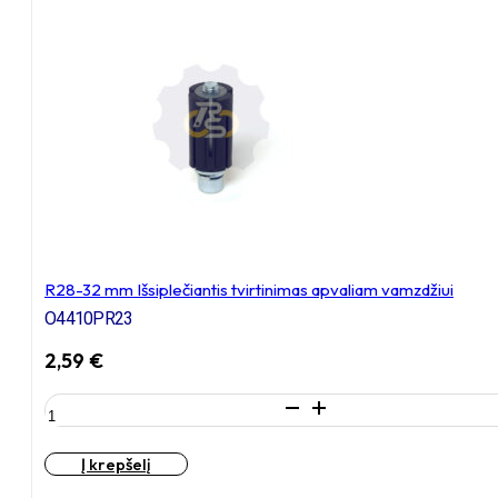
tvirtinimas
apvaliam
vamzdžiui
R28-32 mm Išsiplečiantis tvirtinimas apvaliam vamzdžiui
O4410PR23
2,59
€
produkto
kiekis:
R28-
Į krepšelį
32
mm