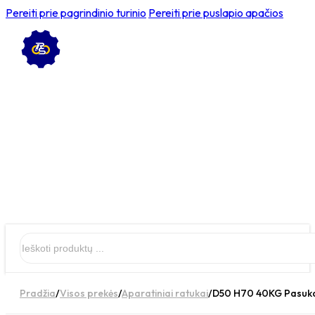
Pereiti prie pagrindinio turinio
Pereiti prie puslapio apačios
Ieškoti
Pradžia
/
Visos prekės
/
Aparatiniai ratukai
/
D50 H70 40KG Pasukam