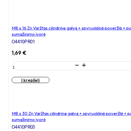
30
Zn
Varžtas
cilindrine
galva
M8 x 16 Zn Varžtas cilindrine galva + spyruoklinė poveržlė + 
+
sumažinimo įvorė
spyruoklinė
O4410PR01
poveržlė
+
1,69
€
poveržlė
+
produkto
O30/10
kiekis:
poveržlė
M8
+
Į krepšelį
x
N10S
16
Veržlė
Zn
Varžtas
cilindrine
galva
M8 x 30 Zn Varžtas cilindrine galva + spyruoklinė poveržlė + 
+
sumažinimo įvorė
spyruoklinė
O4410PR03
poveržlė