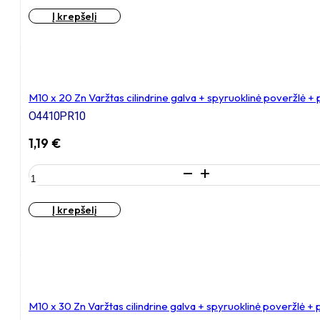
M8
Į krepšelį
x
35
Zn
Varžtas
cilindrine
galva
M10 x 20 Zn Varžtas cilindrine galva + spyruoklinė poveržlė +
+
O4410PR10
spyruoklinė
poveržlė
1,19
€
+
poveržlė
produkto
+
kiekis:
kiaurymės
M10
sumažinimo
Į krepšelį
x
įvorė
20
Zn
Varžtas
cilindrine
galva
+
M10 x 30 Zn Varžtas cilindrine galva + spyruoklinė poveržlė +
spyruoklinė