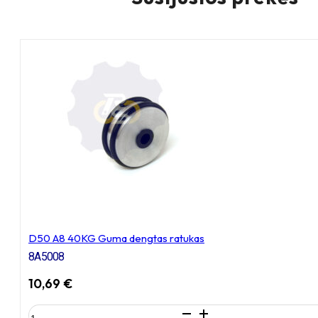
D50 A8 40KG Guma dengtas ratukas
8A5008
10,69
€
produkto