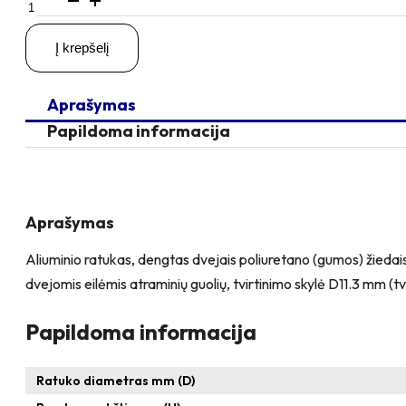
kiekis:
D50
Į krepšelį
H70
40KG
Pasukamas
Aprašymas
ratukas
su
Papildoma informacija
kiauryme
varžtui
M8,
M10
Aprašymas
Aliuminio ratukas, dengtas dvejais poliuretano (gumos) žiedais 
dvejomis eilėmis atraminių guolių, tvirtinimo skylė D11.3 mm (
Papildoma informacija
Ratuko diametras mm (D)