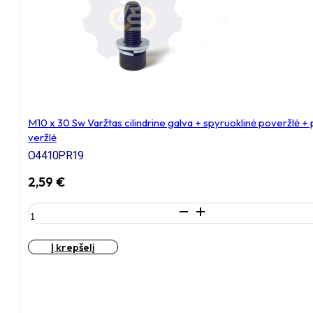
+
poveržlė
+
N10S
Veržlė
M10 x 30 Sw Varžtas cilindrine galva + spyruoklinė poveržlė +
veržlė
O4410PR19
2,59
€
produkto
kiekis:
M10
Į krepšelį
x
30
Sw
Varžtas
cilindrine