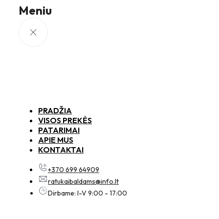
Meniu
PRADŽIA
VISOS PREKĖS
PATARIMAI
APIE MUS
KONTAKTAI
+370 699 64909
ratukaibaldams@info.lt
Dirbame: I-V 9:00 - 17:00