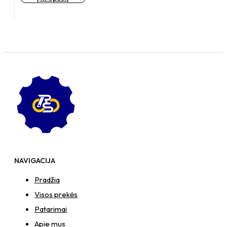
H70
50KG
Pasukamas
ratukas
su
stabdžiu,
su
plokštele
60x60
NAVIGACIJA
Pradžia
Visos prekės
Patarimai
Apie mus