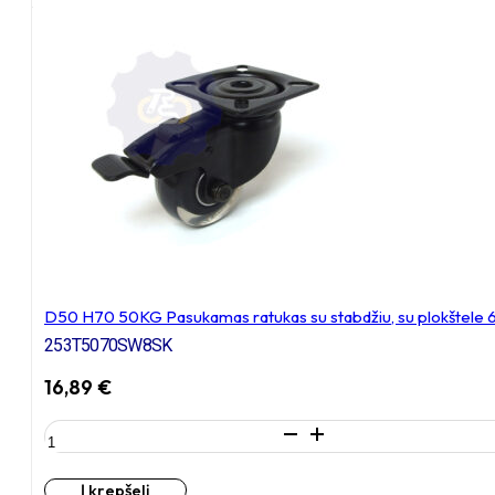
Pasukamas
ratukas
su
stabdžiu,
su
kiauryme
varžtui
M8,
M10
D50 H70 50KG Pasukamas ratukas su stabdžiu, su plokštele
253T5070SW8SK
16,89
€
produkto
kiekis:
D50
Į krepšelį