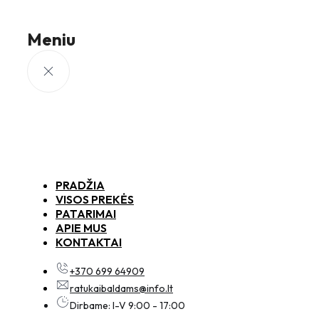
Meniu
PRADŽIA
VISOS PREKĖS
PATARIMAI
APIE MUS
KONTAKTAI
+370 699 64909
ratukaibaldams@info.lt
Dirbame: I-V 9:00 - 17:00