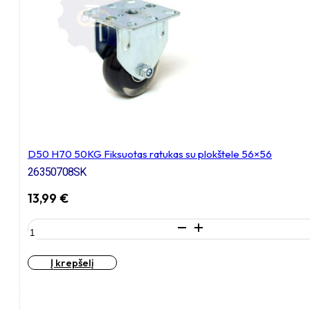
plokštele
60x60
D50 H70 50KG Fiksuotas ratukas su plokštele 56×56
26350708SK
13,99
€
produkto
kiekis:
D50
Į krepšelį
H70
50KG
Fiksuotas
ratukas