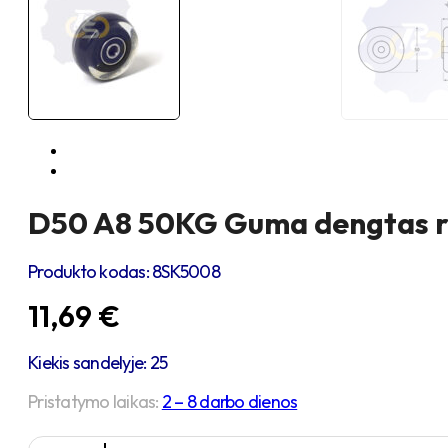
D50 A8 50KG Guma dengtas r
Produkto kodas:
8SK5008
11,69
€
Kiekis sandelyje: 25
Pristatymo laikas:
2 – 8 darbo dienos
produkto