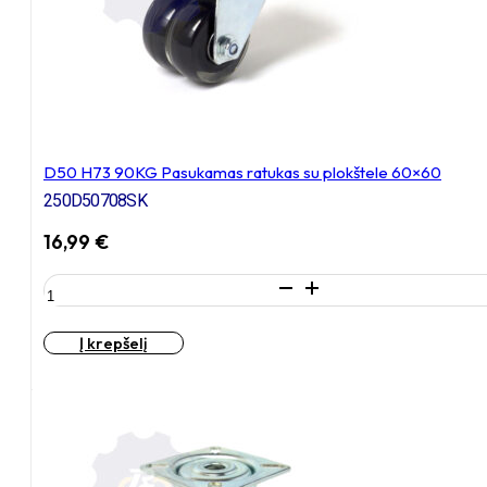
D50 H73 90KG Pasukamas ratukas su plokštele 60×60
250D50708SK
16,99
€
produkto
kiekis:
D50
Į krepšelį
H73
90KG
Pasukamas
ratukas
su
plokštele
60x60