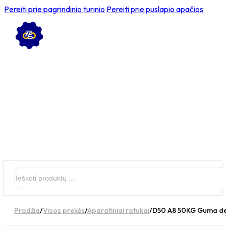
Pereiti prie pagrindinio turinio
Pereiti prie puslapio apačios
Ieškoti
Pradžia
/
Visos prekės
/
Aparatiniai ratukai
/
D50 A8 50KG Guma de