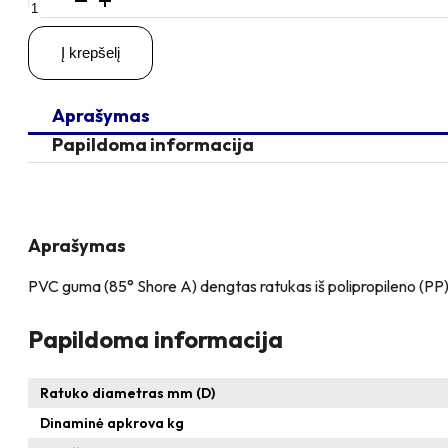
kiekis:
D50
Į krepšelį
A8
50KG
Guma
Aprašymas
dengtas
ratukas
Papildoma informacija
Aprašymas
PVC guma (85° Shore A) dengtas ratukas iš polipropileno (PP), d
Papildoma informacija
Ratuko diametras mm (D)
Dinaminė apkrova kg