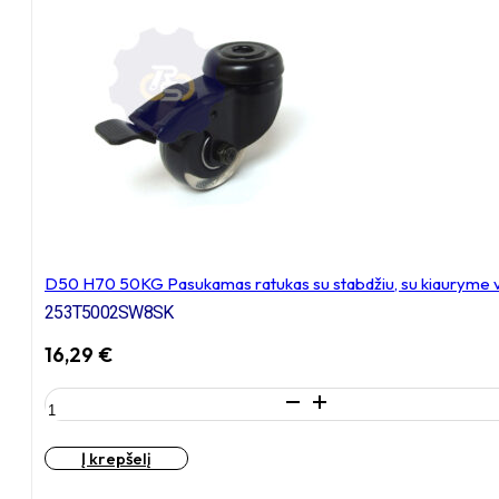
su
plokštele
56x56
D50 H70 50KG Pasukamas ratukas su stabdžiu, su kiauryme v
253T5002SW8SK
16,29
€
produkto
kiekis:
D50
Į krepšelį
H70
50KG