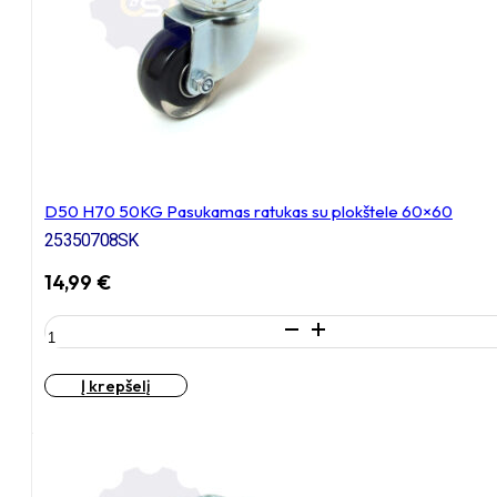
D50 H70 50KG Pasukamas ratukas su plokštele 60×60
25350708SK
14,99
€
produkto
kiekis:
D50
Į krepšelį
H70
50KG
Pasukamas
ratukas
su