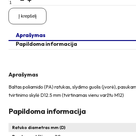
kiekis:
D200
Į krepšelį
H230
300KG
Pasukamas
Aprašymas
ratukas
su
Papildoma informacija
stabdžiu,
su
kiauryme
varžtui
M12
Aprašymas
Baltas poliamido (PA) ratukas, slydimo guolis (įvorė), pasukamas
tvirtinimo skylė D12.5 mm (tvirtinamas vienu varžtu M12)
Papildoma informacija
Ratuko diametras mm (D)