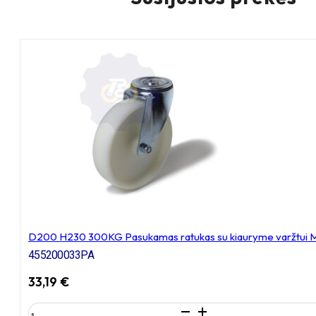
D200 H230 300KG Pasukamas ratukas su kiauryme varžtui 
455200033PA
33,19
€
produkto