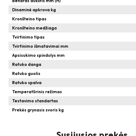
Bendras aukštis mm (H)
Dinaminė apkrova kg
Kronšteino tipas
Kronšteino medžiaga
Tvirtinimo tipas
Tvirtinimo išmatavimai mm
Apsisukimo spindulys mm
Ratuko danga
Ratuko guolis
Ratuko spalva
Temperatūrinis režimas
Testavimo standartas
Prekės grynasis svoris kg
Susijusios prekės