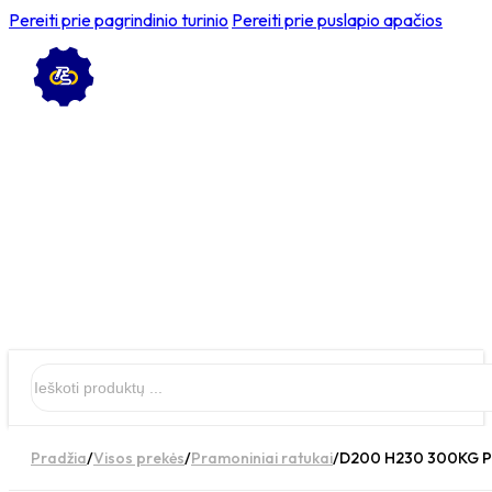
Pereiti prie pagrindinio turinio
Pereiti prie puslapio apačios
Ieškoti
Pradžia
/
Visos prekės
/
Pramoniniai ratukai
/
D200 H230 300KG Pas