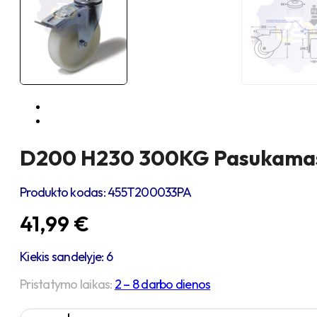
D200 H230 300KG Pasukamas r
Produkto kodas:
455T200033PA
41,99
€
Kiekis sandelyje: 6
Pristatymo laikas:
2 – 8 darbo dienos
produkto