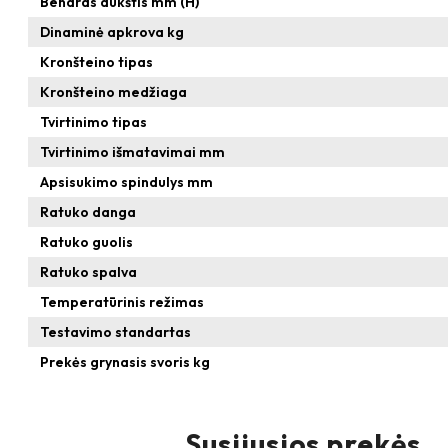
Bendras aukštis mm (H)
Dinaminė apkrova kg
Kronšteino tipas
Kronšteino medžiaga
Tvirtinimo tipas
Tvirtinimo išmatavimai mm
Apsisukimo spindulys mm
Ratuko danga
Ratuko guolis
Ratuko spalva
Temperatūrinis režimas
Testavimo standartas
Prekės grynasis svoris kg
Susijusios prekės