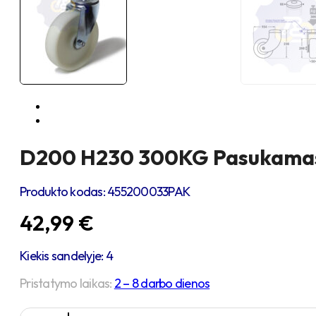
D200 H230 300KG Pasukamas r
Produkto kodas:
455200033PAK
42,99
€
Kiekis sandelyje: 4
Pristatymo laikas:
2 – 8 darbo dienos
produkto