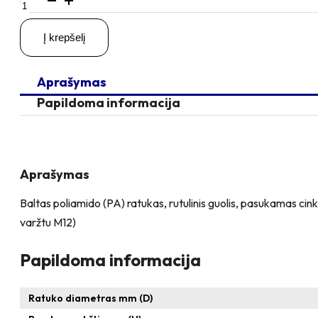
kiekis:
D200
Į krepšelį
H230
300KG
Pasukamas
Aprašymas
ratukas
su
Papildoma informacija
kiauryme
varžtui
M12
Aprašymas
Baltas poliamido (PA) ratukas, rutulinis guolis, pasukamas cinku
varžtu M12)
Papildoma informacija
Ratuko diametras mm (D)