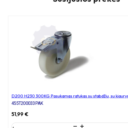
D200 H230 300KG Pasukamas ratukas su stabdžiu, su kiaury
455T200033PAK
51,99
€
produkto