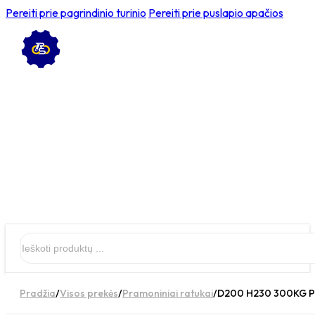
Pereiti prie pagrindinio turinio
Pereiti prie puslapio apačios
Ieškoti
Pradžia
/
Visos prekės
/
Pramoniniai ratukai
/
D200 H230 300KG Pas