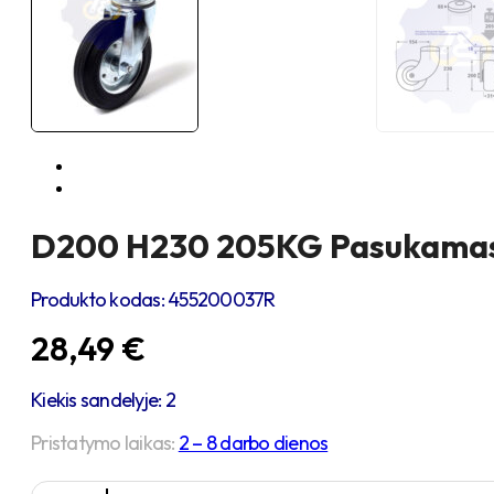
D200 H230 205KG Pasukamas r
Produkto kodas:
455200037R
28,49
€
Kiekis sandelyje: 2
Pristatymo laikas:
2 – 8 darbo dienos
produkto