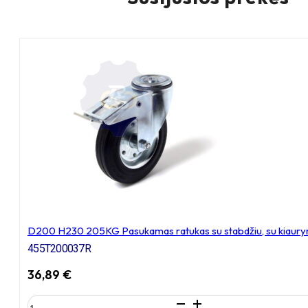
D200 H230 205KG Pasukamas ratukas su stabdžiu, su kiaury
455T200037R
36,89
€
produkto