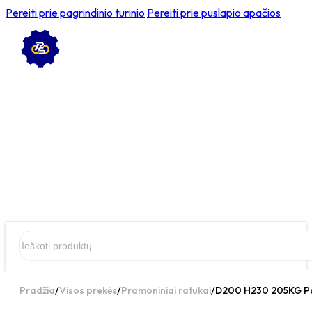
Pereiti prie pagrindinio turinio
Pereiti prie puslapio apačios
Ieškoti
Pradžia
/
Visos prekės
/
Pramoniniai ratukai
/
D200 H230 205KG Pas