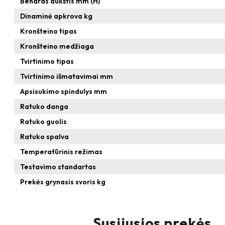
Bendras aukštis mm (H)
Dinaminė apkrova kg
Kronšteino tipas
Kronšteino medžiaga
Tvirtinimo tipas
Tvirtinimo išmatavimai mm
Apsisukimo spindulys mm
Ratuko danga
Ratuko guolis
Ratuko spalva
Temperatūrinis režimas
Testavimo standartas
Prekės grynasis svoris kg
Susijusios prekės