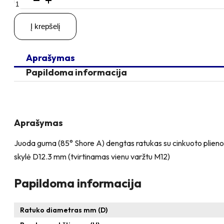
kiekis:
D200
Į krepšelį
H230
205KG
Pasukamas
Aprašymas
ratukas
su
Papildoma informacija
kiauryme
varžtui
M12
Aprašymas
Juoda guma (85° Shore A) dengtas ratukas su cinkuoto plieno ratl
skylė D12.3 mm (tvirtinamas vienu varžtu M12)
Papildoma informacija
Ratuko diametras mm (D)