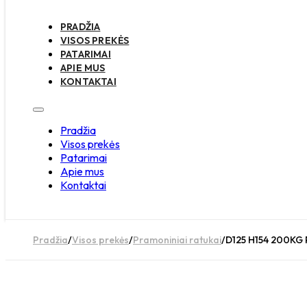
PRADŽIA
VISOS PREKĖS
PATARIMAI
APIE MUS
KONTAKTAI
Pradžia
Visos prekės
Patarimai
Apie mus
Kontaktai
Pradžia
/
Visos prekės
/
Pramoniniai ratukai
/
D125 H154 200KG P