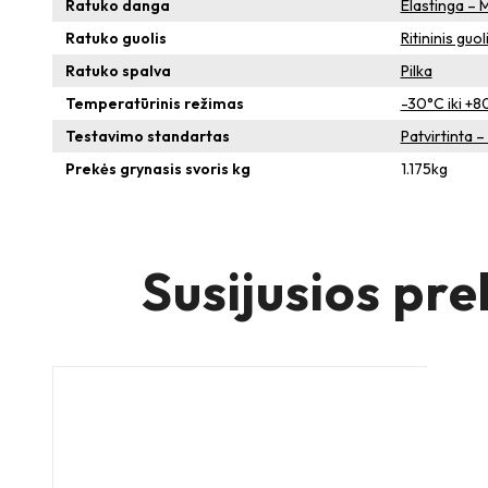
Ratuko danga
Elastinga – 
Ratuko guolis
Ritininis guol
Ratuko spalva
Pilka
Temperatūrinis režimas
-30°C iki +8
Testavimo standartas
Patvirtinta 
Prekės grynasis svoris kg
1.175
kg
Susijusios pre