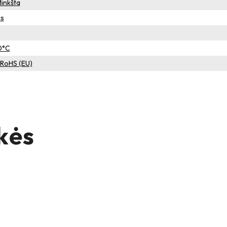
Minkšta
is
0°C
– RoHS (EU)
kės