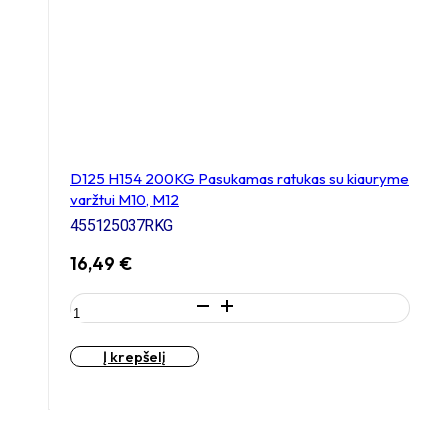
D125 H154 200KG Pasukamas ratukas su kiauryme
varžtui M10, M12
455125037RKG
16,49
€
produkto
kiekis:
D125
Į krepšelį
H154
200KG
Pasukamas
ratukas
su