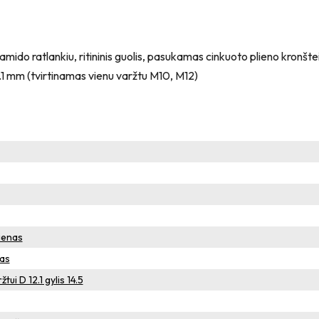
do ratlankiu, ritininis guolis, pasukamas cinkuoto plieno kronšteina
12.1 mm (tvirtinamas vienu varžtu M10, M12)
ienas
tas
tui D 12.1 gylis 14.5