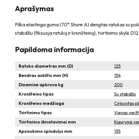
M12
Aprašymas
Pilka elastinga guma (70° Shore A) dengtas ratukas su poliami
stabdžiu (fiksuoja ratuką ir kronšteiną), tvirtinimo skylė D
Papildoma informacija
Ratuko diametras mm (D)
125
Bendras aukštis mm (H)
154
Dinaminė apkrova kg
200
Kronšteino tipas
Su stabdžiu
Kronšteino medžiaga
Cinkuotas pl
Tvirtinimo tipas
Vienas varž
Tvirtinimo išmatavimai mm
Kiaurymė varž
Apsisukimo spindulys mm
135