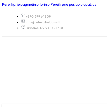
Pereiti prie pagrindinio turinio
Pereiti prie puslapio apačios
+370 699 64909
info@ratukaibaldams.lt
Dirbame: I-V 9:00 - 17:00