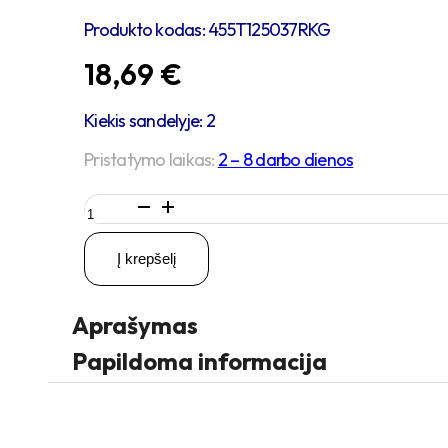
Produkto kodas:
455T125037RKG
18,69
€
Kiekis sandelyje: 2
Pristatymo laikas:
2 – 8 darbo dienos
produkto
kiekis:
D125
Į krepšelį
H154
200KG
Pasukamas
Aprašymas
ratukas
su
Papildoma informacija
stabdžiu,
su
kiauryme
varžtui
M10,