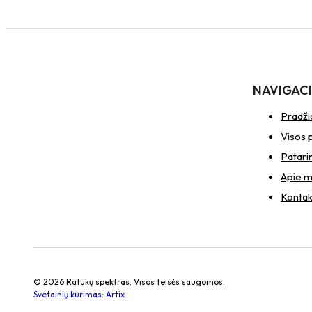
kiauryme
varžtui
M10
NAVIGAC
Pradži
Visos 
Patari
Apie 
Kontak
© 2026 Ratukų spektras. Visos teisės saugomos.
Svetainių kūrimas
:
Artix