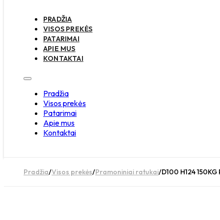
PRADŽIA
VISOS PREKĖS
PATARIMAI
APIE MUS
KONTAKTAI
Pradžia
Visos prekės
Patarimai
Apie mus
Kontaktai
Pradžia
/
Visos prekės
/
Pramoniniai ratukai
/
D100 H124 150KG P