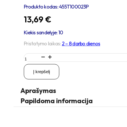
Produkto kodas:
455T100023P
13,69
€
Kiekis sandelyje: 10
Pristatymo laikas:
2 – 8 darbo dienos
produkto
kiekis:
D100
Į krepšelį
H124
150KG
Pasukamas
Aprašymas
ratukas
su
Papildoma informacija
stabdžiu,
su
kiauryme
varžtui
M10