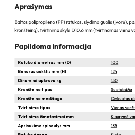
Aprašymas
Baltas polipropileno (PP) ratukas, slydimo guolis (įvorė), pa
kronšteiną), tvirtinimo skylė D10.6 mm (tvirtinamas vienu 
Papildoma informacija
Ratuko diametras mm (D)
100
Bendras aukštis mm (H)
124
Dinaminė apkrova kg
150
Kronšteino tipas
Su stabdžiu
Kronšteino medžiaga
Cinkuotas pl
Tvirtinimo tipas
Vienas varž
Tvirtinimo išmatavimai mm
Kiaurymė varž
Apsisukimo spindulys mm
135
Ratuko danga
Kieta