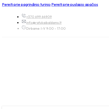
Pereiti prie pagrindinio turinio
Pereiti prie puslapio apačios
+370 699 64909
info@ratukaibaldams.lt
Dirbame: I-V 9:00 - 17:00