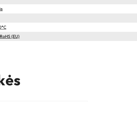
is
80°C
– RoHS (EU)
kės