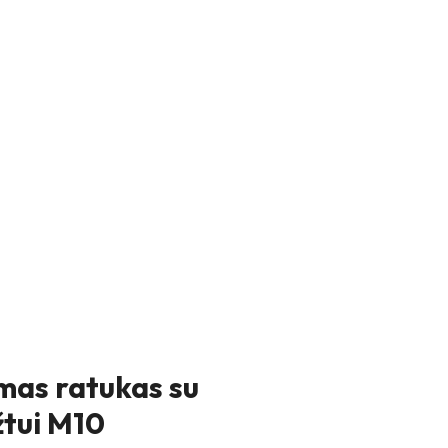
as ratukas su
žtui M10