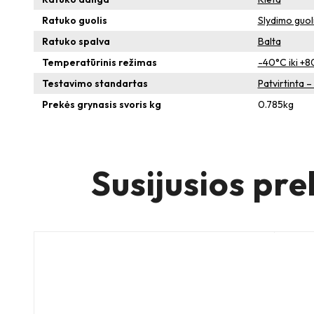
Ratuko guolis
Slydimo guol
Ratuko spalva
Balta
Temperatūrinis režimas
-40°C iki +
Testavimo standartas
Patvirtinta 
Prekės grynasis svoris kg
0.785
kg
Susijusios pre