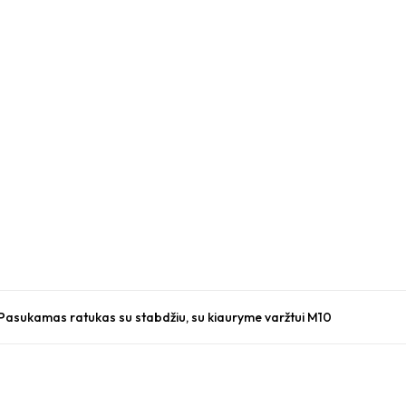
asukamas ratukas su stabdžiu, su kiauryme varžtui M10