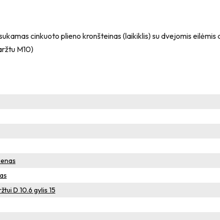
sukamas cinkuoto plieno kronšteinas (laikiklis) su dvejomis eilėmis a
varžtu M10)
ienas
tas
tui D 10.6 gylis 15