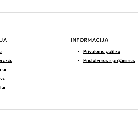
IJA
INFORMACIJA
a
Privatumo politika
prekės
Pristatymas ir grąžinimas
mai
mus
tai