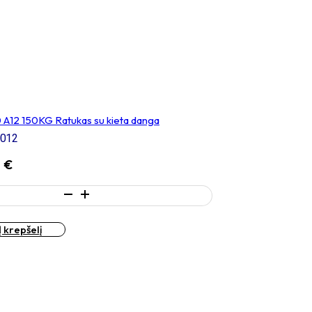
 A12 150KG Ratukas su kieta danga
012
9
€
ukto
s:
0
Į krepšelį
KG
kas
ga