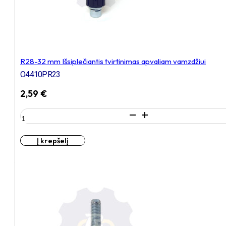
R28-32 mm Išsiplečiantis tvirtinimas apvaliam vamzdžiui
O4410PR23
2,59
€
produkto
kiekis:
R28-
Į krepšelį
32
mm
Išsiplečiantis
tvirtinimas
apvaliam
vamzdžiui