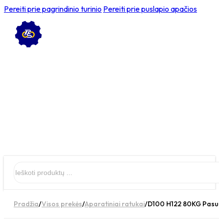
Pereiti prie pagrindinio turinio
Pereiti prie puslapio apačios
Ieškoti
Pradžia
/
Visos prekės
/
Aparatiniai ratukai
/
D100 H122 80KG Pasuk