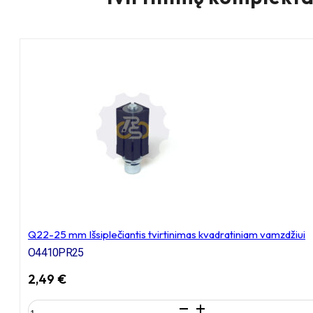
Q22-25 mm Išsiplečiantis tvirtinimas kvadratiniam vamzdžiui
O4410PR25
2,49
€
produkto