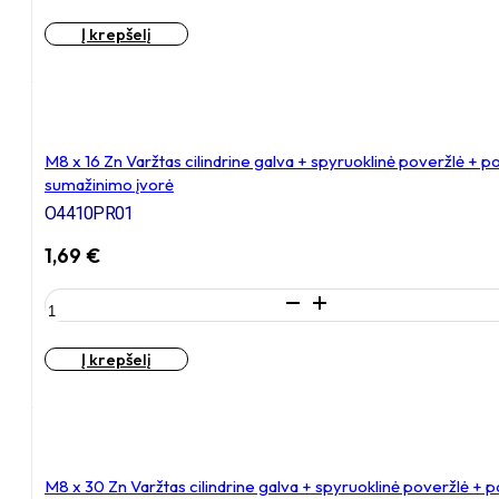
M10
Į krepšelį
x
30
Zn
Varžtas
cilindrine
galva
M8 x 16 Zn Varžtas cilindrine galva + spyruoklinė poveržlė + 
+
sumažinimo įvorė
spyruoklinė
O4410PR01
poveržlė
+
1,69
€
poveržlė
+
produkto
O30/10
kiekis:
poveržlė
M8
+
Į krepšelį
x
N10S
16
Veržlė
Zn
Varžtas
cilindrine
galva
M8 x 30 Zn Varžtas cilindrine galva + spyruoklinė poveržlė + 