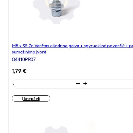
M8 x 35 Zn Varžtas cilindrine galva + spyruoklinė poveržlė + 
sumažinimo įvorė
O4410PR07
1,79
€
produkto
kiekis:
M8
Į krepšelį
x
35
Zn
Varžtas
cilindrine
galva