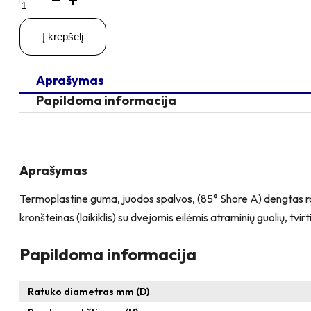
kiekis:
D100
Į krepšelį
H122
80KG
Pasukamas
Aprašymas
ratukas
su
Papildoma informacija
kiauryme
varžtui
M8,
M10
Aprašymas
Termoplastine guma, juodos spalvos, (85° Shore A) dengtas rat
kronšteinas (laikiklis) su dvejomis eilėmis atraminių guolių, tv
Papildoma informacija
Ratuko diametras mm (D)