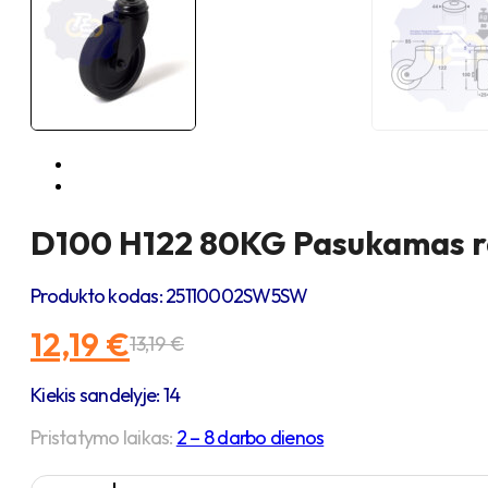
D100 H122 80KG Pasukamas ra
Produkto kodas:
25110002SW5SW
12,19
€
13,19
€
Original
Current
price
price
Kiekis sandelyje: 14
was:
is:
13,19 €.
12,19 €.
Pristatymo laikas:
2 – 8 darbo dienos
produkto