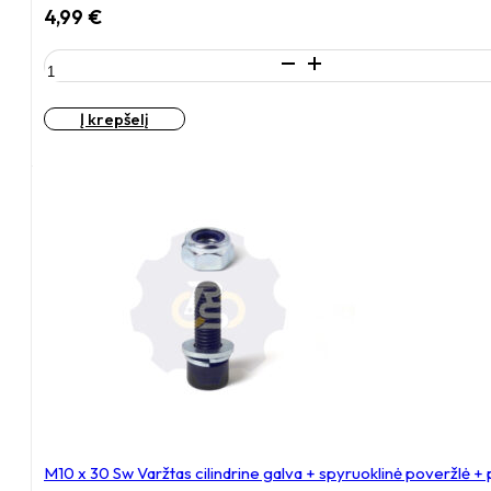
4,99
€
produkto
kiekis:
Q36-
Į krepšelį
40
mm
Išsiplečiantis
tvirtinimas
kvadratiniam
vamzdžiui
M10 x 30 Sw Varžtas cilindrine galva + spyruoklinė poveržlė +