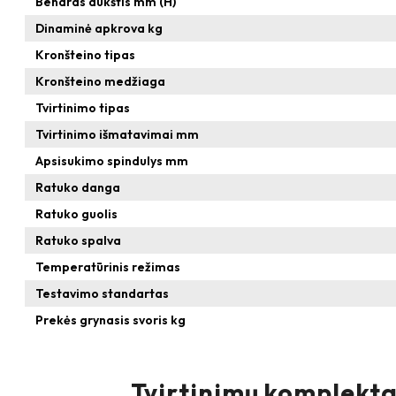
Bendras aukštis mm (H)
Dinaminė apkrova kg
Kronšteino tipas
Kronšteino medžiaga
Tvirtinimo tipas
Tvirtinimo išmatavimai mm
Apsisukimo spindulys mm
Ratuko danga
Ratuko guolis
Ratuko spalva
Temperatūrinis režimas
Testavimo standartas
Prekės grynasis svoris kg
Tvirtinimų komplekta