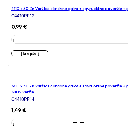
cilindrine
galva
M10 x 30 Zn Varžtas cilindrine galva + spyruoklinė poveržlė +
+
O4410PR12
spyruoklinė
poveržlė
0,99
€
+
poveržlė
produkto
kiekis:
M10
Į krepšelį
x
30
Zn
Varžtas
cilindrine
galva
M10 x 30 Zn Varžtas cilindrine galva + spyruoklinė poveržlė +
+
N10S Veržlė
spyruoklinė
O4410PR14
poveržlė
+
1,49
€
poveržlė
produkto
kiekis: