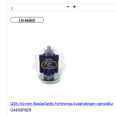
produkto
kiekis:
Q27-
Į krepšelį
30
mm
Išsiplečiantis
tvirtinimas
kvadratiniam
vamzdžiui
Q36-40 mm Išsiplečiantis tvirtinimas kvadratiniam vamzdžiui
O4410PR29