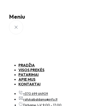
Meniu
PRADŽIA
VISOS PREKĖS
PATARIMAI
APIE MUS
KONTAKTAI
+370 699 64909
ratukaibaldams@info.lt
Dirbame: I-V 9:00 - 17:00