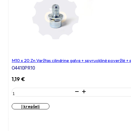
+
spyruoklinė
poveržlė
+
poveržlė
+
kiaurymės
sumažinimo
įvorė
M10 x 20 Zn Varžtas cilindrine galva + spyruoklinė poveržlė +
O4410PR10
1,19
€
produkto
kiekis:
M10
Į krepšelį
x
20
Zn
Varžtas