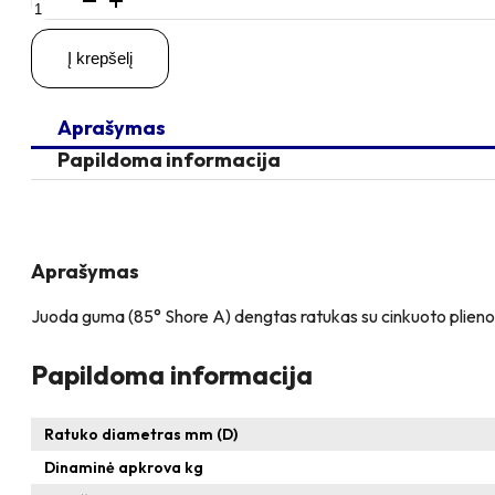
kiekis:
D100
Į krepšelį
A12
70KG
Guma
Aprašymas
dengtas
ratukas
Papildoma informacija
Aprašymas
Juoda guma (85° Shore A) dengtas ratukas su cinkuoto plieno rat
Papildoma informacija
Ratuko diametras mm (D)
Dinaminė apkrova kg