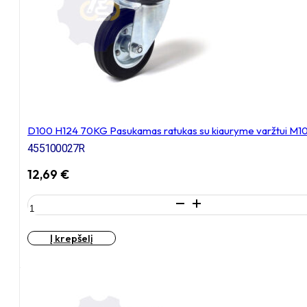
plokštele
105x80
D100 H124 70KG Pasukamas ratukas su kiauryme varžtui M1
455100027R
12,69
€
produkto
kiekis:
D100
Į krepšelį
H124
70KG
Pasukamas
ratukas
su