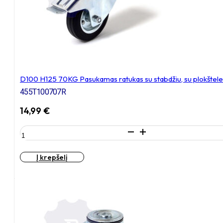
D100 H125 70KG Pasukamas ratukas su stabdžiu, su plokštel
455T100707R
14,99
€
produkto
kiekis:
D100
Į krepšelį
H125
70KG
Pasukamas
ratukas
su
stabdžiu,
su