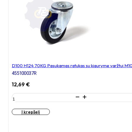
kiauryme
varžtui
M10
D100 H124 70KG Pasukamas ratukas su kiauryme varžtui M10
455100037R
12,69
€
produkto
kiekis:
D100
Į krepšelį
H124
70KG
Pasukamas
ratukas