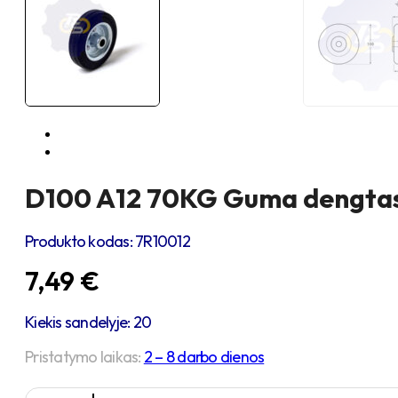
D100 A12 70KG Guma dengtas
Produkto kodas:
7R10012
7,49
€
Kiekis sandelyje: 20
Pristatymo laikas:
2 – 8 darbo dienos
produkto