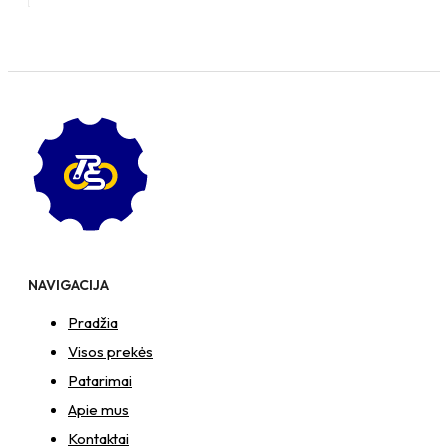
Pasukamas
ratukas
su
plokštele
105x80
NAVIGACIJA
Pradžia
Visos prekės
Patarimai
Apie mus
Kontaktai