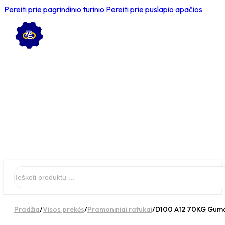
Pereiti prie pagrindinio turinio
Pereiti prie puslapio apačios
Ieškoti
Pradžia
/
Visos prekės
/
Pramoniniai ratukai
/
D100 A12 70KG Guma