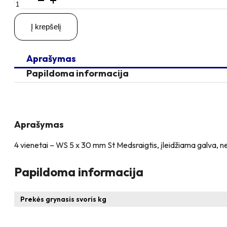
kiekis:
4
Į krepšelį
vienetai
–
WS
Aprašymas
5
x
Papildoma informacija
30
St
Medsraigtis,
nerūdijančio
plieno
Aprašymas
4 vienetai – WS 5 x 30 mm St Medsraigtis, įleidžiama galva, n
Papildoma informacija
Prekės grynasis svoris kg