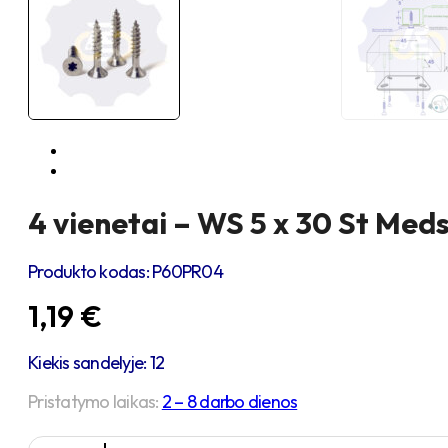
4 vienetai – WS 5 x 30 St Meds
Produkto kodas:
P60PR04
1,19
€
Kiekis sandelyje: 12
Pristatymo laikas:
2 – 8 darbo dienos
produkto