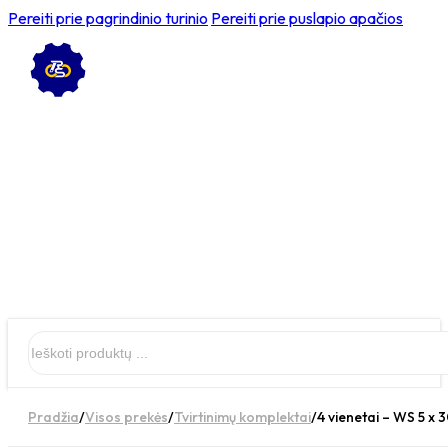
Pereiti prie pagrindinio turinio
Pereiti prie puslapio apačios
Ieškoti
Pradžia
/
Visos prekės
/
Tvirtinimų komplektai
/
4 vienetai – WS 5 x 