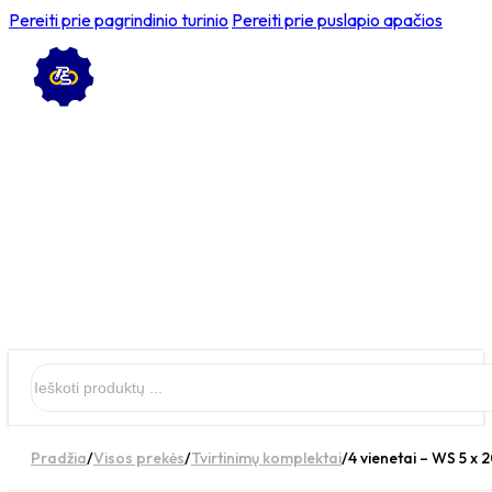
Pereiti prie pagrindinio turinio
Pereiti prie puslapio apačios
Ieškoti
Pradžia
/
Visos prekės
/
Tvirtinimų komplektai
/
4 vienetai – WS 5 x 