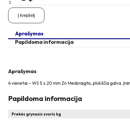
kiekis:
4
Į krepšelį
vienetai
–
WS
Aprašymas
5
x
Papildoma informacija
20
Zn
Medsraigtis,
cinkuotas
Aprašymas
4 vienetai – WS 5 x 20 mm Zn Medsraigtis, plokščia galva. Įra
Papildoma informacija
Prekės grynasis svoris kg