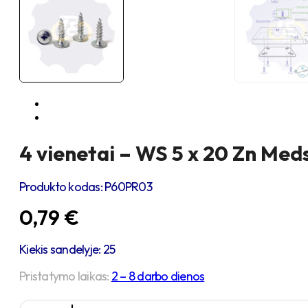
4 vienetai – WS 5 x 20 Zn Meds
Produkto kodas:
P60PR03
0,79
€
Kiekis sandelyje: 25
Pristatymo laikas:
2 – 8 darbo dienos
produkto