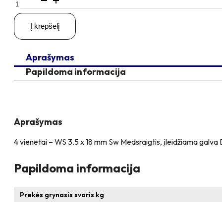
kiekis:
4
Į krepšelį
vienetai
–
MS
Aprašymas
3.5
x
Papildoma informacija
18
Sw
Medsraigtis,
juodas
Aprašymas
4 vienetai – WS 3.5 x 18 mm Sw Medsraigtis, įleidžiama galva 
Papildoma informacija
Prekės grynasis svoris kg