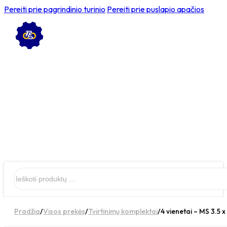
Pereiti prie pagrindinio turinio
Pereiti prie puslapio apačios
Ieškoti
Pradžia
/
Visos prekės
/
Tvirtinimų komplektai
/
4 vienetai – MS 3.5 