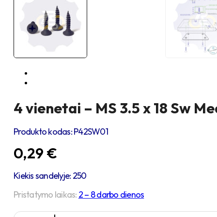
4 vienetai – MS 3.5 x 18 Sw Me
Produkto kodas:
P42SW01
0,29
€
Kiekis sandelyje: 250
Pristatymo laikas:
2 – 8 darbo dienos
produkto