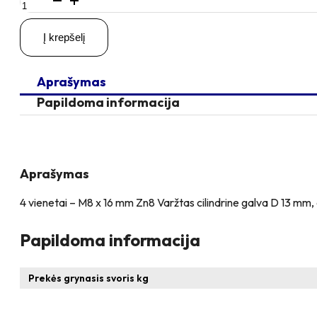
kiekis:
4
Į krepšelį
vienetai
–
M8x16
Aprašymas
Zn
Varžtas
Papildoma informacija
cilindrine
galva,
cinkuotas
Aprašymas
4 vienetai – M8 x 16 mm Zn8 Varžtas cilindrine galva D 13 mm,
Papildoma informacija
Prekės grynasis svoris kg