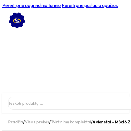
Pereiti prie pagrindinio turinio
Pereiti prie puslapio apačios
Ieškoti
Pradžia
/
Visos prekės
/
Tvirtinimų komplektai
/
4 vienetai – M8x16 Z