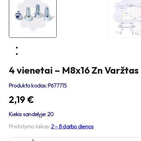
4 vienetai – M8x16 Zn Varžtas 
Produkto kodas:
P677715
2,19
€
Kiekis sandelyje: 20
Pristatymo laikas:
2 – 8 darbo dienos
produkto