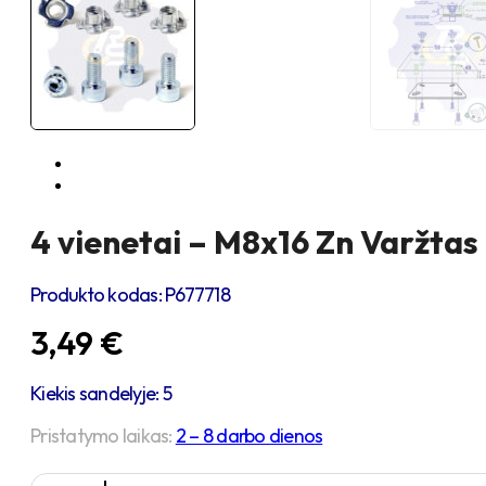
4 vienetai – M8x16 Zn Varžtas 
Produkto kodas:
P677718
3,49
€
Kiekis sandelyje: 5
Pristatymo laikas:
2 – 8 darbo dienos
produkto