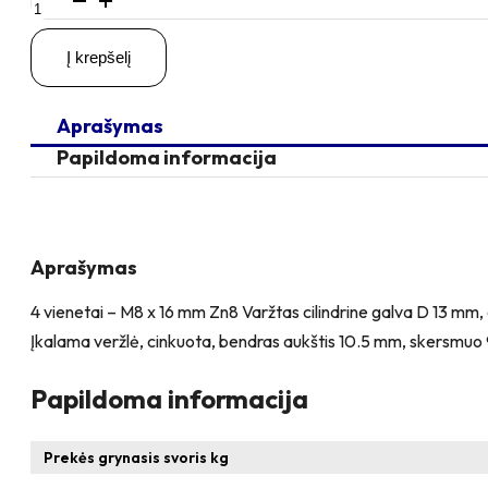
kiekis:
4
Į krepšelį
vienetai
–
M8x16
Aprašymas
Zn
Varžtas
Papildoma informacija
cilindrine
galva
+
4
vienetai
Aprašymas
–
NEM8x10
4 vienetai – M8 x 16 mm Zn8 Varžtas cilindrine galva D 13 mm,
Įkalama
Įkalama veržlė, cinkuota, bendras aukštis 10.5 mm, skersmuo 
veržlė
Papildoma informacija
Prekės grynasis svoris kg