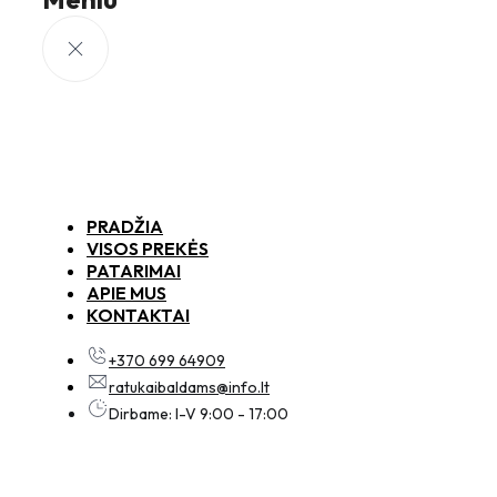
PRADŽIA
VISOS PREKĖS
PATARIMAI
APIE MUS
KONTAKTAI
+370 699 64909
ratukaibaldams@info.lt
Dirbame: I-V 9:00 - 17:00