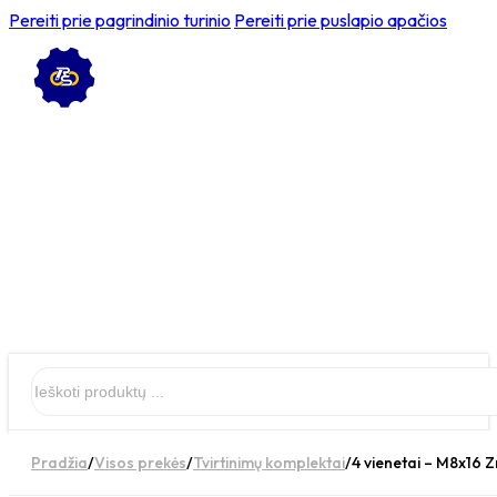
Pereiti prie pagrindinio turinio
Pereiti prie puslapio apačios
Ieškoti
Pradžia
/
Visos prekės
/
Tvirtinimų komplektai
/
4 vienetai – M8x16 Z