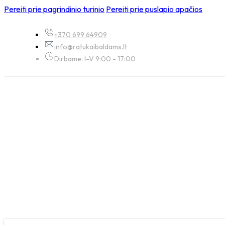
Pereiti prie pagrindinio turinio
Pereiti prie puslapio apačios
+370 699 64909
info@ratukaibaldams.lt
Dirbame: I-V 9:00 - 17:00