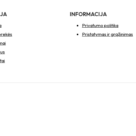
IJA
INFORMACIJA
a
Privatumo politika
prekės
Pristatymas ir grąžinimas
mai
mus
tai