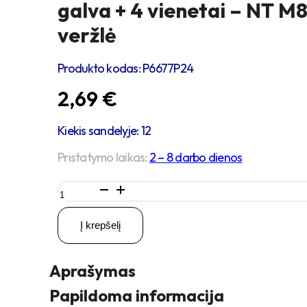
galva + 4 vienetai – NT M
veržlė
Produkto kodas:
P6677P24
2,69
€
Kiekis sandelyje: 12
Pristatymo laikas:
2 – 8 darbo dienos
produkto
kiekis:
4
Į krepšelį
vienetai
–
M8
Aprašymas
x
25
Papildoma informacija
Zn5