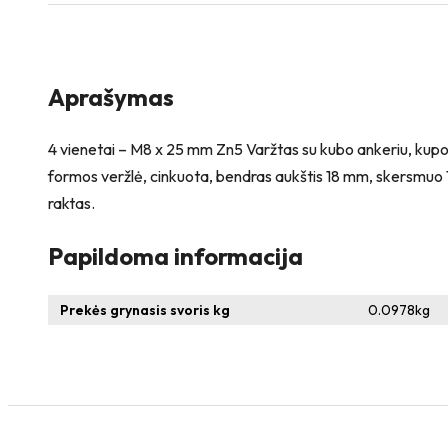
Varžtas,
kupolo
galva
+
4
Aprašymas
vienetai
–
NT
4 vienetai – M8 x 25 mm Zn5 Varžtas su kubo ankeriu, kupo
M8
formos veržlė, cinkuota, bendras aukštis 18 mm, skersmuo 
x
raktas.
16
Zn
T-
Papildoma informacija
formos
veržlė
Prekės grynasis svoris kg
0.0978
kg