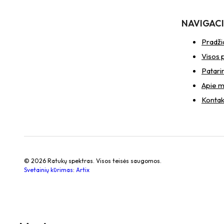
NAVIGAC
Pradži
Visos 
Patari
Apie 
Kontak
© 2026 Ratukų spektras. Visos teisės saugomos.
Svetainių kūrimas
:
Artix