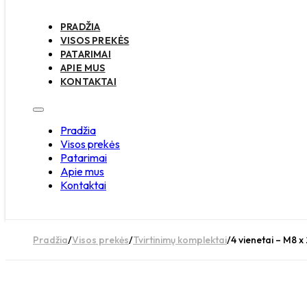
PRADŽIA
VISOS PREKĖS
PATARIMAI
APIE MUS
KONTAKTAI
Pradžia
Visos prekės
Patarimai
Apie mus
Kontaktai
Pradžia
/
Visos prekės
/
Tvirtinimų komplektai
/
4 vienetai – M8 x