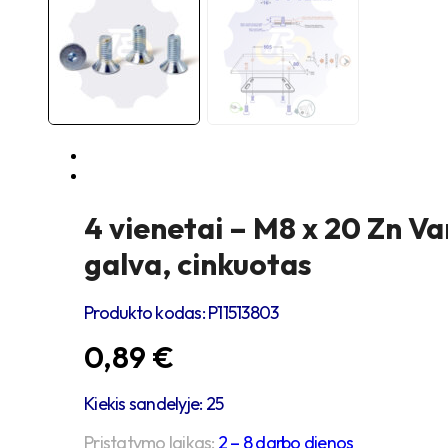
4 vienetai – M8 x 20 Zn Va
galva, cinkuotas
Produkto kodas:
P11513803
0,89
€
Kiekis sandelyje: 25
Pristatymo laikas:
2 – 8 darbo dienos