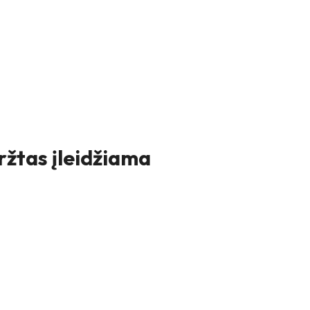
ržtas įleidžiama