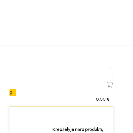
0
0,00
€
Krepšelyje nėra produktų.