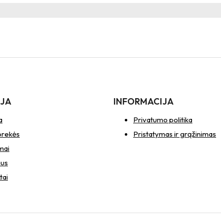
IJA
INFORMACIJA
a
Privatumo politika
prekės
Pristatymas ir grąžinimas
mai
mus
tai