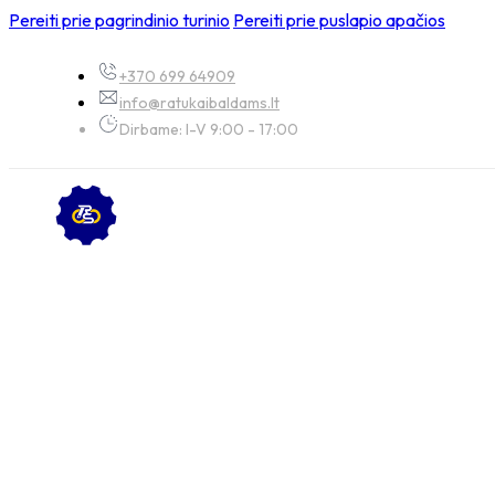
Pereiti prie pagrindinio turinio
Pereiti prie puslapio apačios
+370 699 64909
info@ratukaibaldams.lt
Dirbame: I-V 9:00 - 17:00