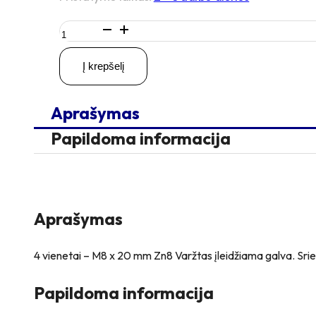
produkto
kiekis:
4
Į krepšelį
vienetai
–
M8
Aprašymas
x
20
Papildoma informacija
Zn
Varžtas
įleidžiama
galva,
cinkuotas
Aprašymas
4 vienetai – M8 x 20 mm Zn8 Varžtas įleidžiama galva. Srieg
Papildoma informacija