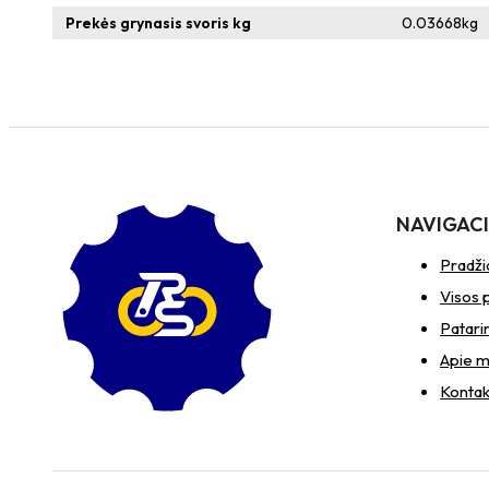
Prekės grynasis svoris kg
0.03668
kg
NAVIGAC
Pradži
Visos 
Patari
Apie 
Kontak