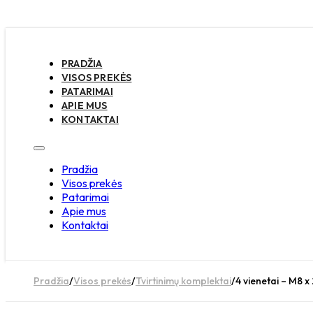
PRADŽIA
VISOS PREKĖS
PATARIMAI
APIE MUS
KONTAKTAI
Pradžia
Visos prekės
Patarimai
Apie mus
Kontaktai
Pradžia
/
Visos prekės
/
Tvirtinimų komplektai
/
4 vienetai – M8 x