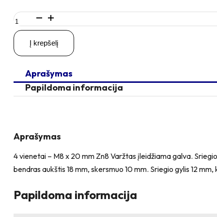
produkto
kiekis:
4
Į krepšelį
vienetai
–
M8
Aprašymas
x
20
Papildoma informacija
Zn
Varžtas
įleidžiama
galva
+
Aprašymas
4
vienetai
4 vienetai – M8 x 20 mm Zn8 Varžtas įleidžiama galva. Sriegio 
–
bendras aukštis 18 mm, skersmuo 10 mm. Sriegio gylis 12 mm, 
NT
M8
x
Papildoma informacija
16
Zn