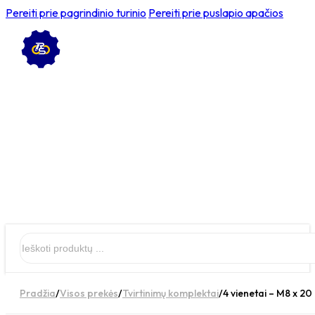
Pereiti prie pagrindinio turinio
Pereiti prie puslapio apačios
Ieškoti
Pradžia
/
Visos prekės
/
Tvirtinimų komplektai
/
4 vienetai – M8 x 20