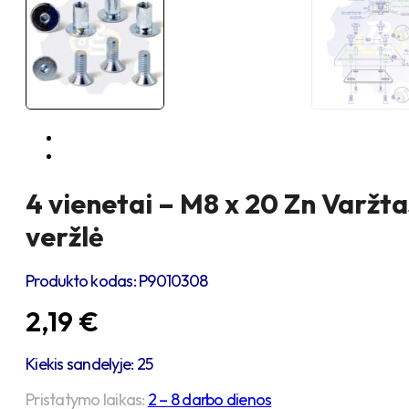
4 vienetai – M8 x 20 Zn Varžta
veržlė
Produkto kodas:
P9010308
2,19
€
Kiekis sandelyje: 25
Pristatymo laikas:
2 – 8 darbo dienos