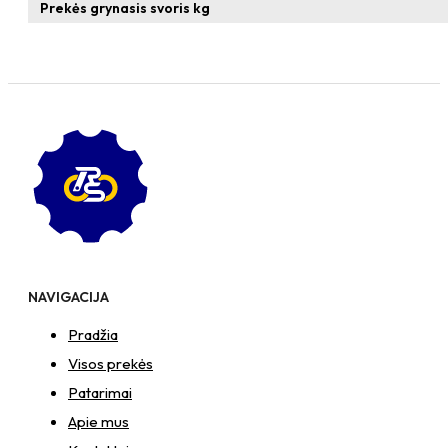
T-
Prekės grynasis svoris kg
formos
veržlė
NAVIGACIJA
Pradžia
Visos prekės
Patarimai
Apie mus