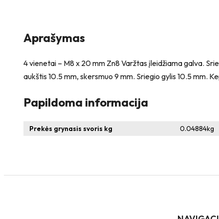
įleidžiama
galva
+
4
Aprašymas
vienetai
–
NEM8x10
4 vienetai – M8 x 20 mm Zn8 Varžtas įleidžiama galva. Srie
Įkalama
aukštis 10.5 mm, skersmuo 9 mm. Sriegio gylis 10.5 mm. Ke
veržlė
Papildoma informacija
Prekės grynasis svoris kg
0.04884
kg
NAVIGAC