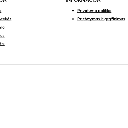
a
Privatumo politika
prekės
Pristatymas ir grąžinimas
mai
mus
tai