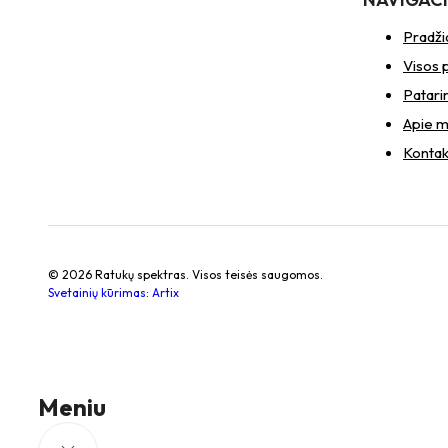
Pradži
Visos 
Patari
Apie 
Kontak
© 2026 Ratukų spektras. Visos teisės saugomos.
Svetainių kūrimas
:
Artix
Meniu