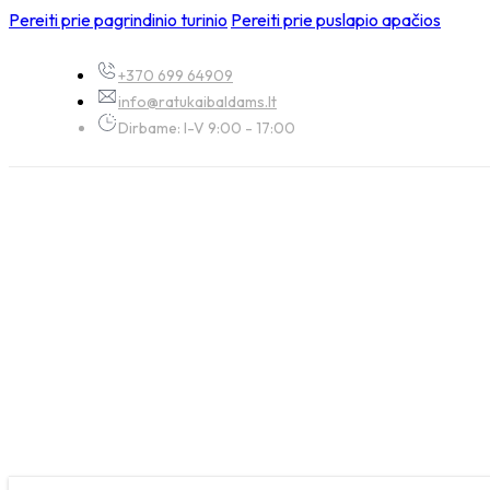
Pereiti prie pagrindinio turinio
Pereiti prie puslapio apačios
+370 699 64909
info@ratukaibaldams.lt
Dirbame: I-V 9:00 - 17:00