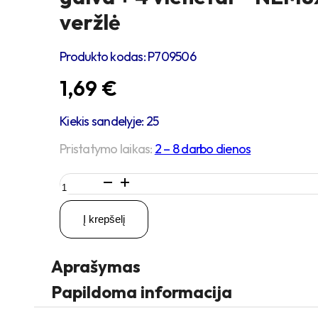
veržlė
Produkto kodas:
P709506
1,69
€
Kiekis sandelyje: 25
Pristatymo laikas:
2 – 8 darbo dienos
produkto
kiekis:
4
Į krepšelį
vienetai
–
M8
Aprašymas
x
20
Papildoma informacija
Zn
Varžtas