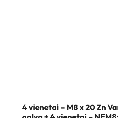
4 vienetai – M8 x 20 Zn Va
galva + 4 vienetai – NEM