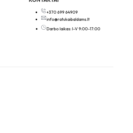
+370 699 64909
info@ratukaibaldams.lt
Darbo laikas: I-V 9:00-17:00