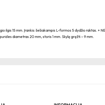
gio ilgis 15 mm. Įrankis: šešiakampis L-formos 5 dydžio raktas. + 
purėles diametras 20 mm, storis 1 mm. Skylę gręžti – 9 mm.
IJA
INFORMACIJA