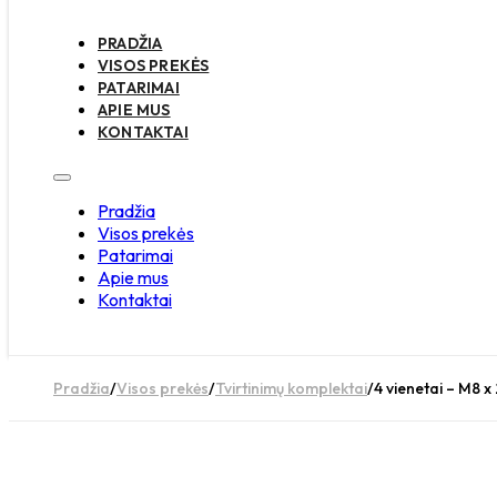
PRADŽIA
VISOS PREKĖS
PATARIMAI
APIE MUS
KONTAKTAI
Pradžia
Visos prekės
Patarimai
Apie mus
Kontaktai
Pradžia
/
Visos prekės
/
Tvirtinimų komplektai
/
4 vienetai – M8 x