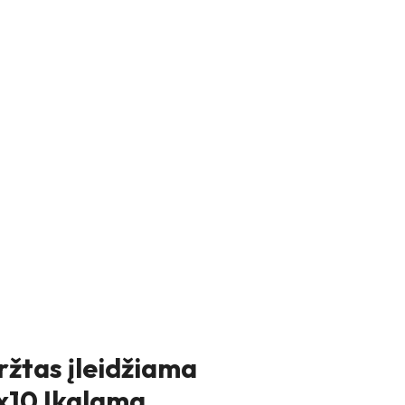
ržtas įleidžiama
8x10 Įkalama