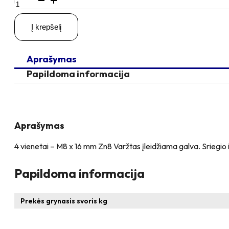
kiekis:
4
Į krepšelį
vienetai
–
M8
Aprašymas
x
16
Papildoma informacija
Zn
Varžtas
įleidžiama
galva,
cinkuotas
Aprašymas
4 vienetai – M8 x 16 mm Zn8 Varžtas įleidžiama galva. Sriegio 
Papildoma informacija
Prekės grynasis svoris kg