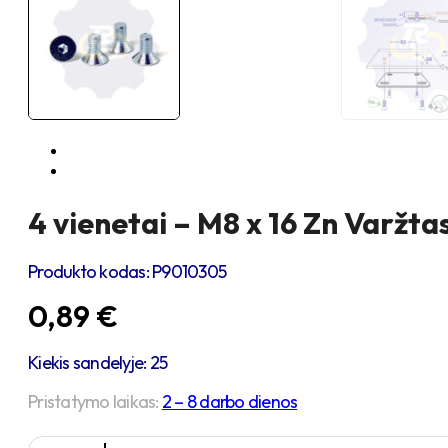
4 vienetai – M8 x 16 Zn Varžta
Produkto kodas:
P9010305
0,89
€
Kiekis sandelyje: 25
Pristatymo laikas:
2 – 8 darbo dienos
produkto