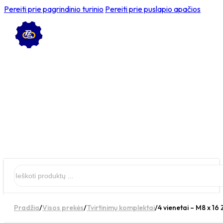
Pereiti prie pagrindinio turinio
Pereiti prie puslapio apačios
Ieškoti
Pradžia
/
Visos prekės
/
Tvirtinimų komplektai
/
4 vienetai – M8 x 16