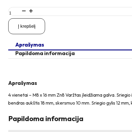
produkto
kiekis:
4
Į krepšelį
vienetai
–
M8
Aprašymas
x
16
Papildoma informacija
Zn
Varžtas
įleidžiama
galva
+
Aprašymas
4
vienetai
4 vienetai – M8 x 16 mm Zn8 Varžtas įleidžiama galva. Sriegio 
–
bendras aukštis 18 mm, skersmuo 10 mm. Sriegio gylis 12 mm, 
NT
M8
x
Papildoma informacija
16
Zn