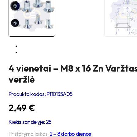
4 vienetai – M8 x 16 Zn Varžta
veržlė
Produkto kodas:
P110135A05
2,49
€
Kiekis sandelyje: 25
Pristatymo laikas:
2 – 8 darbo dienos