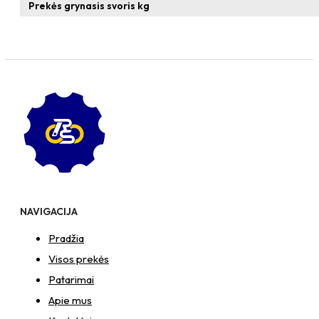
T-
Prekės grynasis svoris kg
formos
veržlė
NAVIGACIJA
Pradžia
Visos prekės
Patarimai
Apie mus