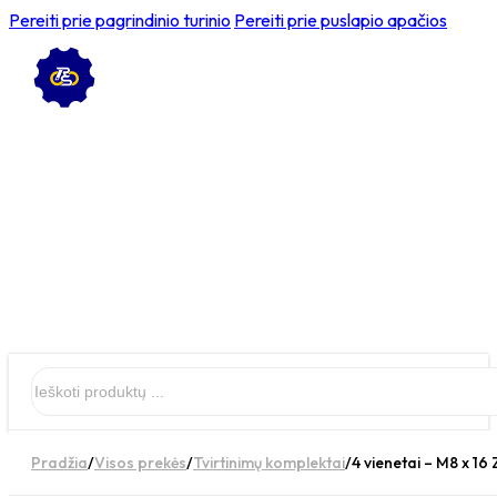
Pereiti prie pagrindinio turinio
Pereiti prie puslapio apačios
Ieškoti
Pradžia
/
Visos prekės
/
Tvirtinimų komplektai
/
4 vienetai – M8 x 16