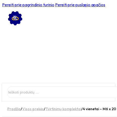
Pereiti prie pagrindinio turinio
Pereiti prie puslapio apačios
Ieškoti
Pradžia
/
Visos prekės
/
Tvirtinimų komplektai
/
4 vienetai – M6 x 2