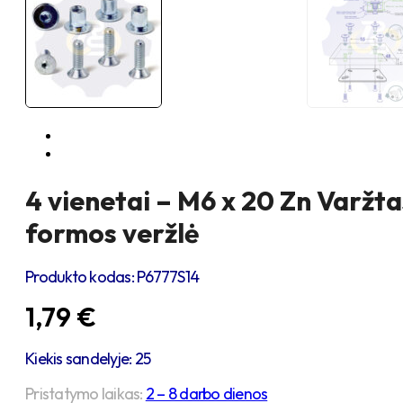
4 vienetai – M6 x 20 Zn Varžta
formos veržlė
Produkto kodas:
P6777S14
1,79
€
Kiekis sandelyje: 25
Pristatymo laikas:
2 – 8 darbo dienos