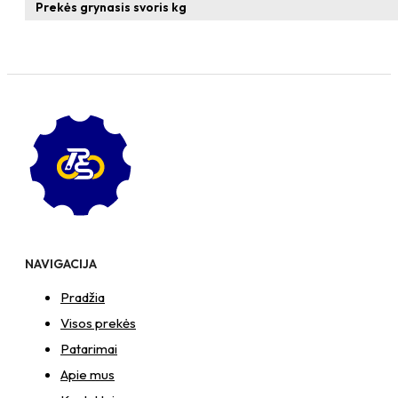
T-
Prekės grynasis svoris kg
formos
veržlė
NAVIGACIJA
Pradžia
Visos prekės
Patarimai
Apie mus