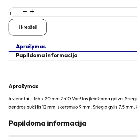
produkto
kiekis:
4
Į krepšelį
vienetai
–
M6
Aprašymas
x
20
Papildoma informacija
Zn
Varžtas
įleidžiama
galva
+
Aprašymas
4
vienetai
4 vienetai – M6 x 20 mm Zn10 Varžtas įleidžiama galva. Sriegi
–
bendras aukštis 12 mm, skersmuo 9 mm. Sriegio gylis 7.5 mm, 
NTM6
x
10
Papildoma informacija
mm
Zn