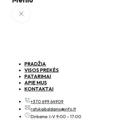
PRADŽIA
VISOS PREKĖS
PATARIMAI
APIE MUS
KONTAKTAI
+370 699 64909
ratukaibaldams@info.lt
Dirbame: I-V 9:00 - 17:00