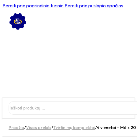
Pereiti prie pagrindinio turinio
Pereiti prie puslapio apačios
Ieškoti
Pradžia
/
Visos prekės
/
Tvirtinimų komplektai
/
4 vienetai – M6 x 20 