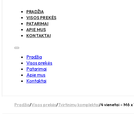
PRADŽIA
VISOS PREKĖS
PATARIMAI
APIE MUS
KONTAKTAI
Pradžia
Visos prekės
Patarimai
Apie mus
Kontaktai
Pradžia
/
Visos prekės
/
Tvirtinimų komplektai
/
4 vienetai – M6 x