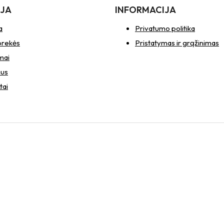
IJA
INFORMACIJA
a
Privatumo politika
prekės
Pristatymas ir grąžinimas
mai
mus
tai