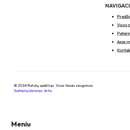
NAVIGAC
Pradži
Visos 
Patari
Apie 
Kontak
© 2026 Ratukų spektras. Visos teisės saugomos.
Svetainių kūrimas
:
Artix
Meniu