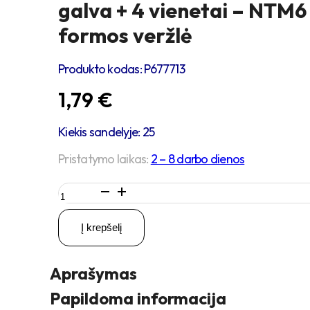
galva + 4 vienetai – NTM6
formos veržlė
Produkto kodas:
P677713
1,79
€
Kiekis sandelyje: 25
Pristatymo laikas:
2 – 8 darbo dienos
produkto
kiekis:
4
Į krepšelį
vienetai
–
M6
Aprašymas
x
16
Papildoma informacija
Zn