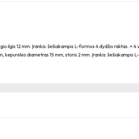
gio ilgis 12 mm. Įrankis: šešiakampis L-formos 4 dydžio raktas. + 
m, kepurėlės diametras 15 mm, storis 2 mm. Įrankis: šešiakampis L