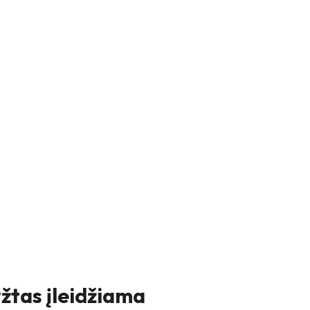
ržtas įleidžiama