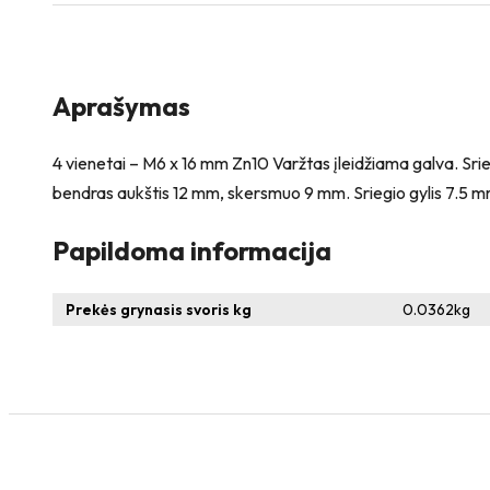
Varžtas
įleidžiama
galva
+
4
Aprašymas
vienetai
–
NTM6
4 vienetai – M6 x 16 mm Zn10 Varžtas įleidžiama galva. Srie
x
bendras aukštis 12 mm, skersmuo 9 mm. Sriegio gylis 7.5 m
10
mm
Papildoma informacija
Zn
T-
formos
Prekės grynasis svoris kg
0.0362
kg
veržlė