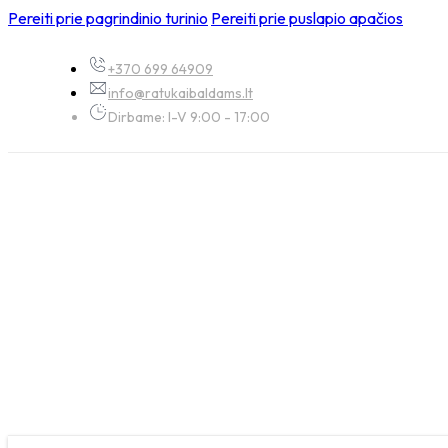
Pereiti prie pagrindinio turinio
Pereiti prie puslapio apačios
+370 699 64909
info@ratukaibaldams.lt
Dirbame: I-V 9:00 - 17:00