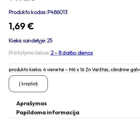
Produkto kodas:
P486013
1,69
€
Kiekis sandelyje: 25
Pristatymo laikas:
2 – 8 darbo dienos
produkto kiekis: 4 vienetai – M6 x 16 Zn Varžtas, cilindrine ga
Į krepšelį
Aprašymas
Papildoma informacija