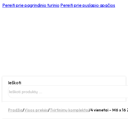
Pereiti prie pagrindinio turinio
Pereiti prie puslapio apačios
Ieškoti
Pradžia
/
Visos prekės
/
Tvirtinimų komplektai
/
4 vienetai – M6 x 16