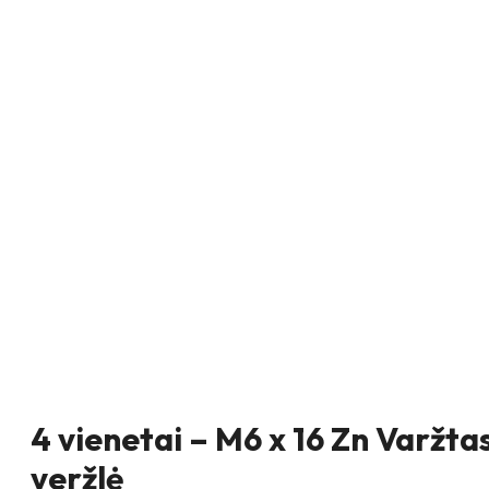
4 vienetai – M6 x 16 Zn Varžta
veržlė