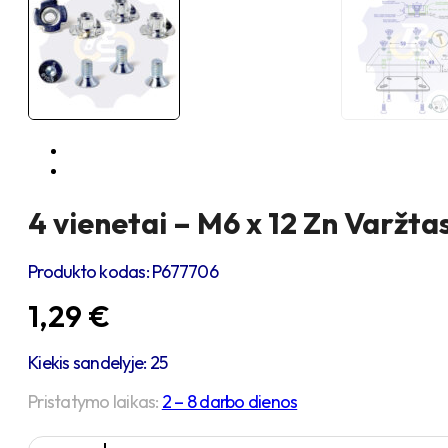
4 vienetai – M6 x 12 Zn Varžta
Produkto kodas:
P677706
1,29
€
Kiekis sandelyje: 25
Pristatymo laikas:
2 – 8 darbo dienos
produkto