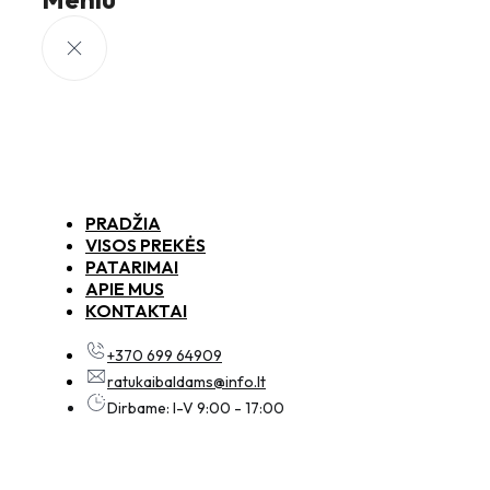
PRADŽIA
VISOS PREKĖS
PATARIMAI
APIE MUS
KONTAKTAI
+370 699 64909
ratukaibaldams@info.lt
Dirbame: I-V 9:00 - 17:00