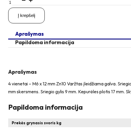
kiekis:
4
Į krepšelį
vienetai
–
M6
Aprašymas
x
12
Papildoma informacija
Zn
Varžtas
įleidžiama
galva
+
Aprašymas
4
vienetai
4 vienetai – M6 x 12 mm Zn10 Varžtas įleidžiama galva. Sriegio
–
mm skersmens. Sriegio gylis 9 mm. Kepurėles plotis 17 mm. Sk
NEM6x9
Įkalama
veržlė
Papildoma informacija
Prekės grynasis svoris kg