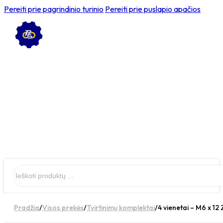
Pereiti prie pagrindinio turinio
Pereiti prie puslapio apačios
Ieškoti
Pradžia
/
Visos prekės
/
Tvirtinimų komplektai
/
4 vienetai – M6 x 12