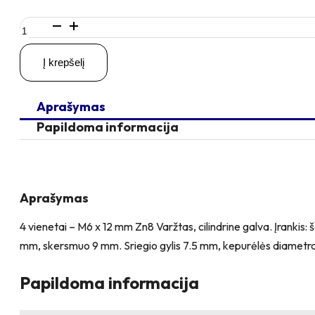
produkto
kiekis:
4
Į krepšelį
vienetai
–
M6
Aprašymas
x
12
Papildoma informacija
Zn
Varžtas,
cilindrine
galva
+
Aprašymas
4
vienetai
4 vienetai – M6 x 12 mm Zn8 Varžtas, cilindrine galva. Įrankis
–
mm, skersmuo 9 mm. Sriegio gylis 7.5 mm, kepurėlės diametras
NTM6
x
10
Papildoma informacija
mm
Zn