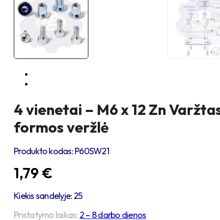
4 vienetai – M6 x 12 Zn Varžta
formos veržlė
Produkto kodas:
P60SW21
1,79
€
Kiekis sandelyje: 25
Pristatymo laikas:
2 – 8 darbo dienos