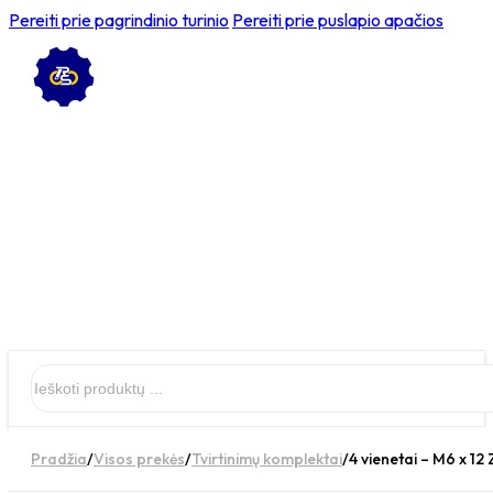
Pereiti prie pagrindinio turinio
Pereiti prie puslapio apačios
Ieškoti
Pradžia
/
Visos prekės
/
Tvirtinimų komplektai
/
4 vienetai – M6 x 12