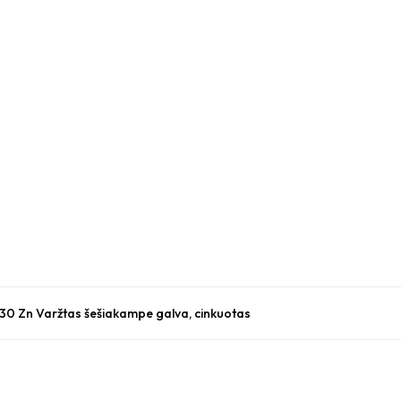
x30 Zn Varžtas šešiakampe galva, cinkuotas