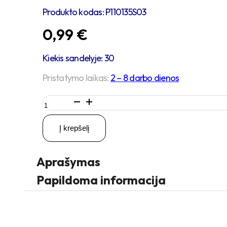
Produkto kodas:
P110135S03
0,99
€
Kiekis sandelyje: 30
Pristatymo laikas:
2 – 8 darbo dienos
produkto
kiekis:
4
Į krepšelį
vienetai
–
M10x30
Aprašymas
Zn
Varžtas
Papildoma informacija
šešiakampe
galva,
cinkuotas