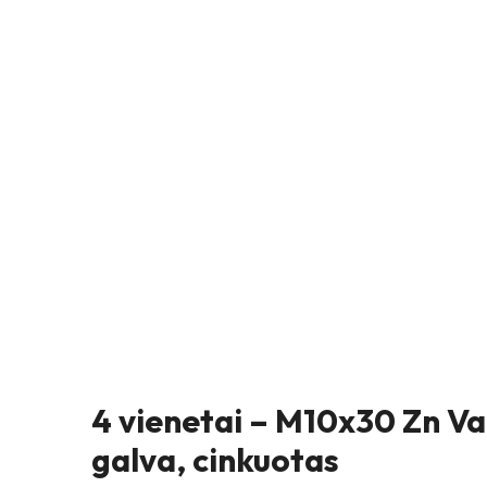
4 vienetai – M10x30 Zn V
galva, cinkuotas