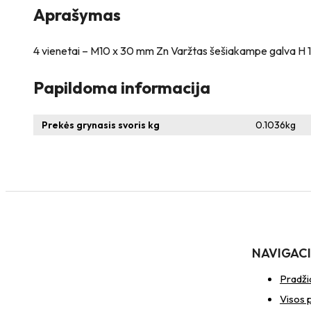
Aprašymas
4 vienetai – M10 x 30 mm Zn Varžtas šešiakampe galva H 17 
Papildoma informacija
Prekės grynasis svoris kg
0.1036
kg
NAVIGAC
Pradži
Visos 