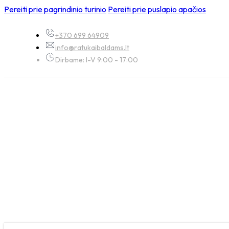
Pereiti prie pagrindinio turinio
Pereiti prie puslapio apačios
+370 699 64909
info@ratukaibaldams.lt
Dirbame: I-V 9:00 - 17:00