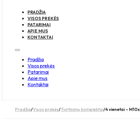
PRADŽIA
VISOS PREKĖS
PATARIMAI
APIE MUS
KONTAKTAI
Pradžia
Visos prekės
Patarimai
Apie mus
Kontaktai
Pradžia
/
Visos prekės
/
Tvirtinimų komplektai
/
4 vienetai – M10