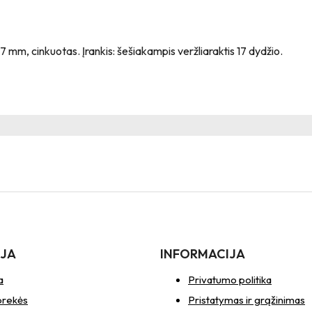
mm, cinkuotas. Įrankis: šešiakampis veržliaraktis 17 dydžio.
IJA
INFORMACIJA
a
Privatumo politika
prekės
Pristatymas ir grąžinimas