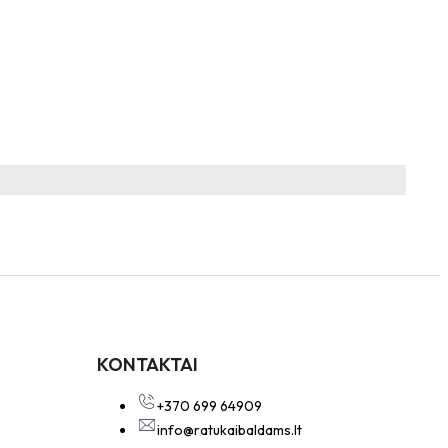
KONTAKTAI
+370 699 64909
info@ratukaibaldams.lt