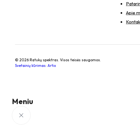
Patari
Apie 
Kontak
© 2026 Ratukų spektras. Visos teisės saugomos.
Svetainių kūrimas
:
Artix
Meniu