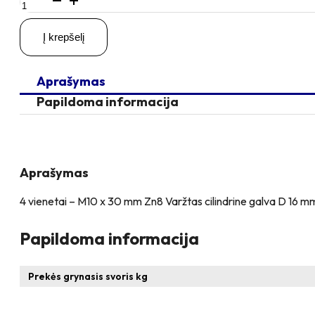
kiekis:
4
Į krepšelį
vienetai
–
M10x30
Aprašymas
Zn
Varžtas
Papildoma informacija
cilindrine
galva,
cinkuotas
Aprašymas
4 vienetai – M10 x 30 mm Zn8 Varžtas cilindrine galva D 16 mm
Papildoma informacija
Prekės grynasis svoris kg