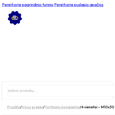
Pereiti prie pagrindinio turinio
Pereiti prie puslapio apačios
Ieškoti
Pradžia
/
Visos prekės
/
Tvirtinimų komplektai
/
4 vienetai – M10x30 