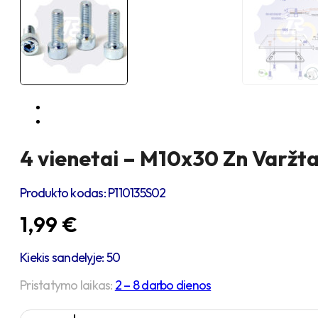
4 vienetai – M10x30 Zn Varžtas
Produkto kodas:
P110135S02
1,99
€
Kiekis sandelyje: 50
Pristatymo laikas:
2 – 8 darbo dienos
produkto