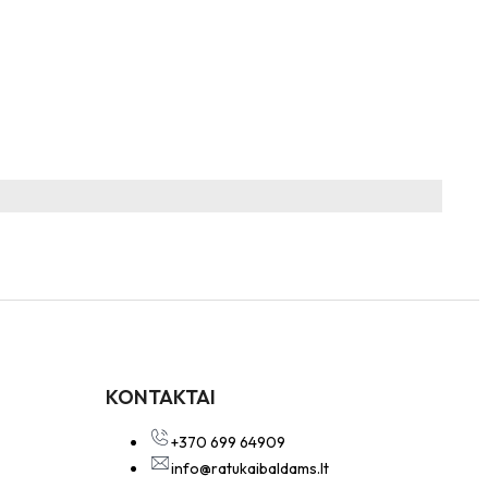
KONTAKTAI
+370 699 64909
info@ratukaibaldams.lt