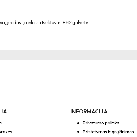
va, juodas. Įrankis: atsuktuvas PH2 galvute.
IJA
INFORMACIJA
a
Privatumo politika
prekės
Pristatymas ir grąžinimas