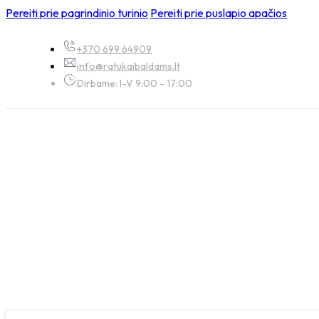
Pereiti prie pagrindinio turinio
Pereiti prie puslapio apačios
+370 699 64909
info@ratukaibaldams.lt
Dirbame: I-V 9:00 - 17:00