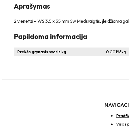
Aprašymas
2 vienetai – WS 3.5 x 35 mm Sw Medsraigtis, įleidžiama gal
Papildoma informacija
Prekės grynasis svoris kg
0.00196
kg
NAVIGAC
Pradži
Visos 