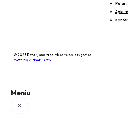
Patari
Apie 
Kontak
© 2026 Ratukų spektras. Visos teisės saugomos.
Svetainių kūrimas
:
Artix
Meniu