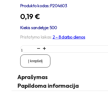
Produkto kodas:
P204603
0,19
€
Kiekis sandelyje: 500
Pristatymo laikas:
2 – 8 darbo dienos
produkto
kiekis:
2
Į krepšelį
vienetai
–
MS
Aprašymas
3.5
x
Papildoma informacija
35
Sw
Medsraigtis,
juodas