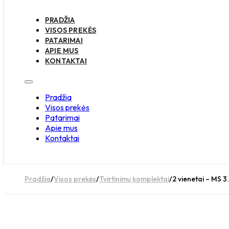
PRADŽIA
VISOS PREKĖS
PATARIMAI
APIE MUS
KONTAKTAI
Pradžia
Visos prekės
Patarimai
Apie mus
Kontaktai
Pradžia
/
Visos prekės
/
Tvirtinimų komplektai
/
2 vienetai – MS 3