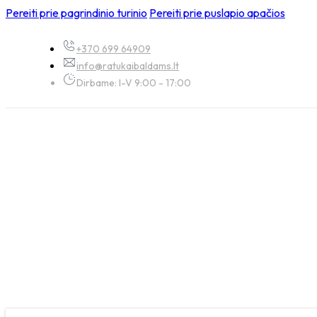
Pereiti prie pagrindinio turinio
Pereiti prie puslapio apačios
+370 699 64909
info@ratukaibaldams.lt
Dirbame: I-V 9:00 - 17:00