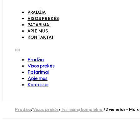
PRADŽIA
VISOS PREKĖS
PATARIMAI
APIE MUS
KONTAKTAI
Pradžia
Visos prekės
Patarimai
Apie mus
Kontaktai
Pradžia
/
Visos prekės
/
Tvirtinimų komplektai
/
2 vienetai – M6 x