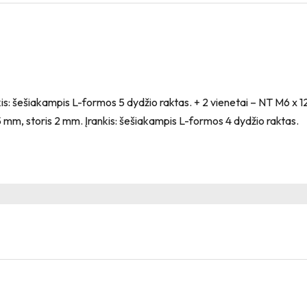
kis: šešiakampis L-formos 5 dydžio raktas. + 2 vienetai – NT M6 x 
 mm, storis 2 mm. Įrankis: šešiakampis L-formos 4 dydžio raktas.