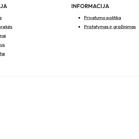
IJA
INFORMACIJA
a
Privatumo politika
prekės
Pristatymas ir grąžinimas
mai
mus
tai