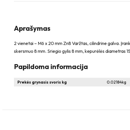
Varžtas,
cilindrine
galva
+
2
Aprašymas
vienetai
–
NTM6
2 vienetai – M6 x 20 mm Zn8 Varžtas, cilindrine galva. Įran
x
skersmuo 8 mm. Sriegio gylis 8 mm, kepurėlės diametras 15
12
Zn
Papildoma informacija
T-
formos
veržlė
Prekės grynasis svoris kg
0.02184
kg