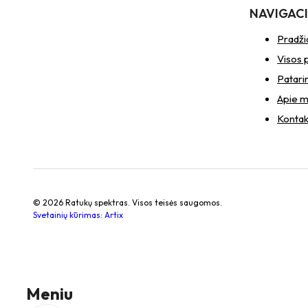
NAVIGAC
Pradži
Visos 
Patari
Apie 
Kontak
© 2026 Ratukų spektras. Visos teisės saugomos.
Svetainių kūrimas
:
Artix
Meniu