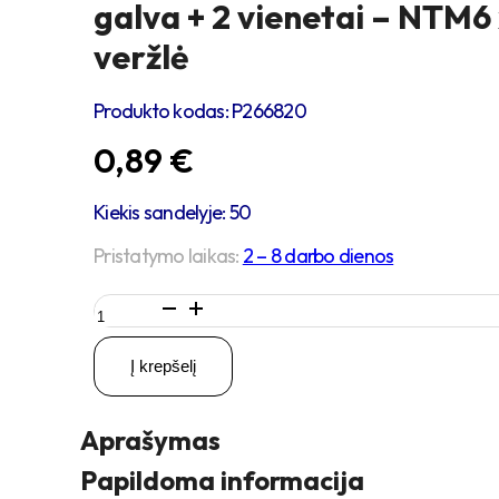
galva + 2 vienetai – NTM6
veržlė
Produkto kodas:
P266820
0,89
€
Kiekis sandelyje: 50
Pristatymo laikas:
2 – 8 darbo dienos
produkto
kiekis:
2
Į krepšelį
vienetai
–
M6
Aprašymas
x
20
Papildoma informacija
Zn