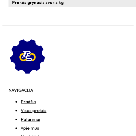
T-
Prekės grynasis svoris kg
formos
veržlė
NAVIGACIJA
Pradžia
Visos prekės
Patarimai
Apie mus