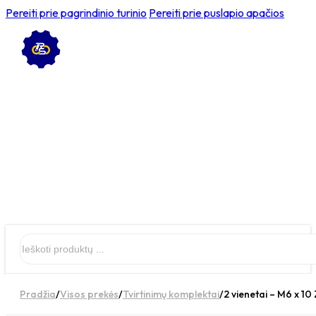
Pereiti prie pagrindinio turinio
Pereiti prie puslapio apačios
Ieškoti
Pradžia
/
Visos prekės
/
Tvirtinimų komplektai
/
2 vienetai – M6 x 10