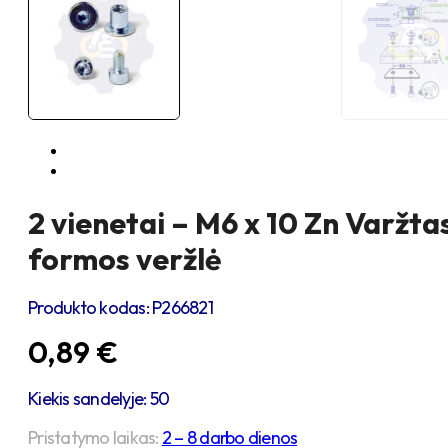
2 vienetai – M6 x 10 Zn Varžta
formos veržlė
Produkto kodas:
P266821
0,89
€
Kiekis sandelyje: 50
Pristatymo laikas:
2 – 8 darbo dienos