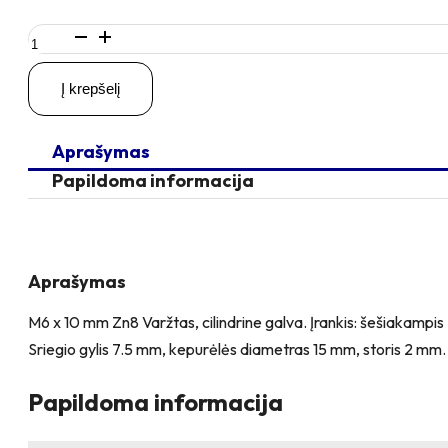
produkto
kiekis:
2
Į krepšelį
vienetai
–
M6
Aprašymas
x
10
Papildoma informacija
Zn
Varžtas,
cilindrine
galva
+
Aprašymas
2
vienetai
M6 x 10 mm Zn8 Varžtas, cilindrine galva. Įrankis: šešiakamp
–
Sriegio gylis 7.5 mm, kepurėlės diametras 15 mm, storis 2 mm.
NTM6
x
10
Papildoma informacija
mm
Zn